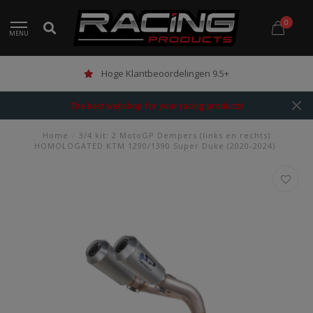
0
MENU
Hoge Klantbeoordelingen 9.5+
The best webshop for your racing products!
Home
/
3/4 kit: 2 MotoGP Dempers (links en rechts)
HOMOLOGATED KTM 1290/1390 Super Duke (2020-2024)