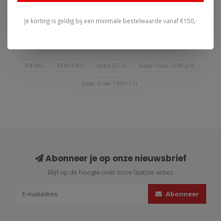
van titanium, met TIG-
persoonlijkheid, race-ziel,
lassen. E..
agressief..
Je korting is geldig bij een minimale bestelwaarde vanaf €150,-
3/4
(46)
KTM
(149)
Spark
(273)
Super Duke 1290
(24)
Super Duke 1390
(11)
Abonneer je op onze nieuwsbrief
Blijf op de hoogte over onze laatste acties
Abonneer