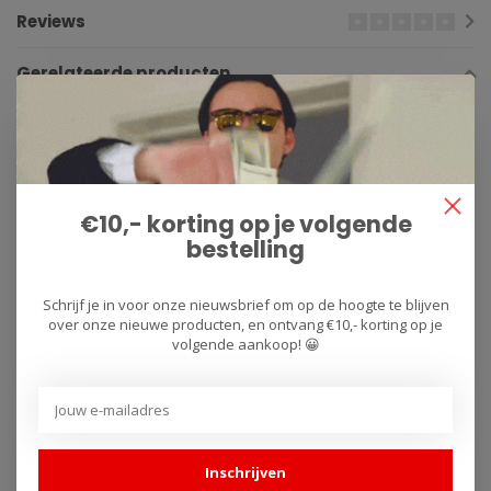
Reviews
Gerelateerde producten
€10,- korting op je volgende
bestelling
Schrijf je in voor onze nieuwsbrief om op de hoogte te blijven
over onze nieuwe producten, en ontvang €10,- korting op je
SPARK
SPARK
volgende aankoop! 😀
RACING Voorbochten
3/4 kit: 2 MotoGP
Zonder Klepsimulatie
Dempers (links en
KTM Super Duke
rechts)
1290/1390 (2020-
HOMOLOGATED KTM
€1.299,00
€1.187,01
2024)
1290/1390 Super Duke
Inschrijven
(2020-2024)
De racecollector is volledig
Geen compromis… sterke