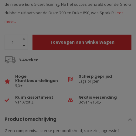
de nieuwe Euro 5-certificering. Na het succes behaald door de Grid-o
dubbele uitlaat voor de Duke 790 en Duke 890, was Spark R
Lees
meer..
Toevoegen aan winkelwagen
3-4 weken
Hoge
Scherp geprijsd
Klantbeoordelingen
Lage prijzen
9,5+
Ruim assortiment
Gratis verzending
Van A tot Z
Boven €150,-
Productomschrijving
Geen compromis… sterke persoonlijkheid, race-ziel, agressief