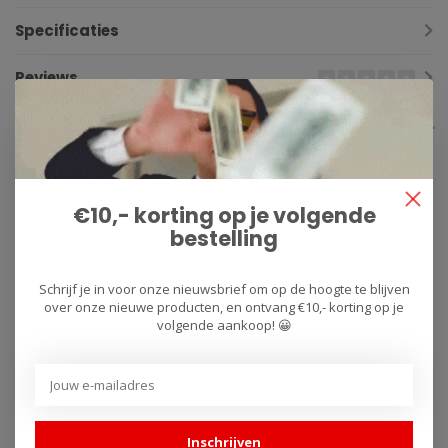
Specificaties
Reviews
Gerelateerde producten
€10,- korting op je volgende
bestelling
Schrijf je in voor onze nieuwsbrief om op de hoogte te blijven
over onze nieuwe producten, en ontvang €10,- korting op je
volgende aankoop! 😀
BMC AIR FILTER
BMC AIR FILTER
Luchtfilter
Luchtfilter Yamaha
onderhoudskit 500ml
MT-07 FM817/04
reiniger + 200ml
Inschrijven
filterolie spray