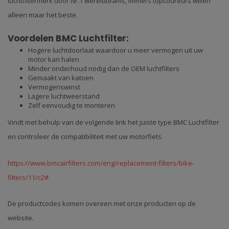
luchtfiltermerk door Nr.1 wereldteams, immers topcoureurs willen
alleen maar het beste.
Voordelen BMC Luchtfilter:
Hogere luchtdoorlaat waardoor u meer vermogen uit uw
motor kan halen
Minder onderhoud nodig dan de OEM luchtfilters
Gemaakt van katoen
Vermogenswinst
Lagere luchtweerstand
Zelf eenvoudig te monteren
Vindt met behulp van de volgende link het juiste type BMC Luchtfilter
en controleer de compatibiliteit met uw motorfiets.
https://www.bmcairfilters.com/eng/replacement-filters/bike-
filters/11/c2#
De productcodes komen overeen met onze producten op de
website.