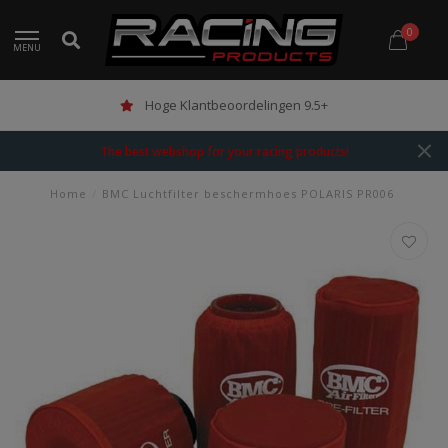
0
MENU
Hoge Klantbeoordelingen 9.5+
The best webshop for your racing products!
Home
/
BMC Luchtfilter beschermhoes POLARIS PR006