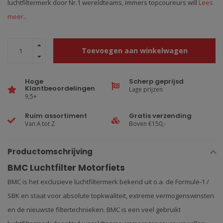
luchtfiltermerk door Nr.1 wereldteams, immers topcoureurs will
Lees
meer..
Toevoegen aan winkelwagen
Hoge
Scherp geprijsd
Klantbeoordelingen
Lage prijzen
9,5+
Ruim assortiment
Gratis verzending
Van A tot Z
Boven €150,-
Productomschrijving
BMC Luchtfilter Motorfiets
BMC is het exclusieve luchtfiltermerk bekend uit o.a. de Formule-1 /
SBK en staat voor absolute topkwaliteit, extreme vermogenswinsten
en de nieuwste filtertechnieken. BMC is een veel gebruikt