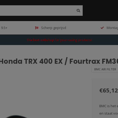
 9.5+
Scherp geprijsd
Montag
The best webshop for your racing products!
r Honda TRX 400 EX / Fourtrax FM
BMC AIR FILTER
€65,12
BMC is het 
en staat vo