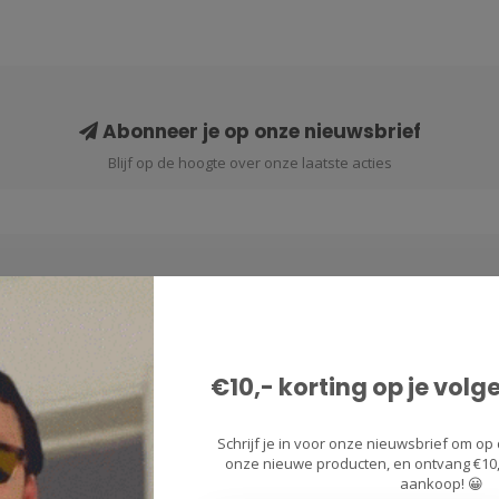
Abonneer je op onze nieuwsbrief
Blijf op de hoogte over onze laatste acties
Informatie
€10,- korting op je volg
Contact & Klantenservice
Over ons
Schrijf je in voor onze nieuwsbrief om op 
onze nieuwe producten, en ontvang €10,-
Verzenden & Retourneren
aankoop! 😀