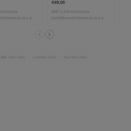
€69,00
€24
exclusieve
BMC is het exclusieve
BMC 
erk bekend uit o.a.
luchtfiltermerk bekend uit o.a.
luch
de For..
de F
BMC Filter
(364)
luchtfilter
(504)
Race filter
(364)