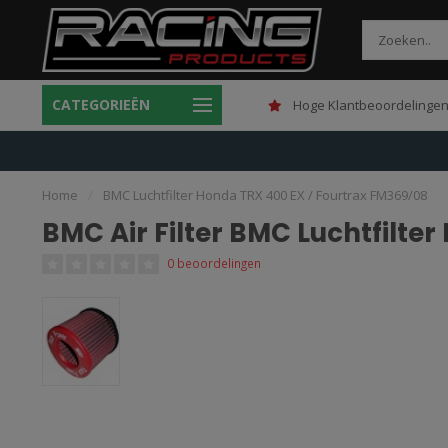
CATEGORIEËN
Gratis verzending boven 150,-
Hoge Klantbeoordelingen
Home
/
BMC Luchtfilter Honda TRX 400 EX / Fourtrax FM369/08
BMC Air Filter BMC Luchtfilte
0 beoordelingen