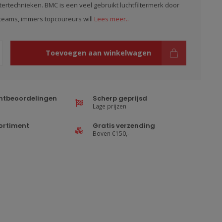
ltertechnieken. BMC is een veel gebruikt luchtfiltermerk door
teams, immers topcoureurs will
Lees meer..
Toevoegen aan winkelwagen
ntbeoordelingen
Scherp geprijsd
Lage prijzen
ortiment
Gratis verzending
Boven €150,-