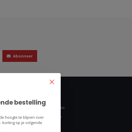
Abonneer
Mijn account
ende bestelling
Account informatie
Mijn bestellingen
de hoogte te blijven over
 korting op je volgende
Mijn tickets