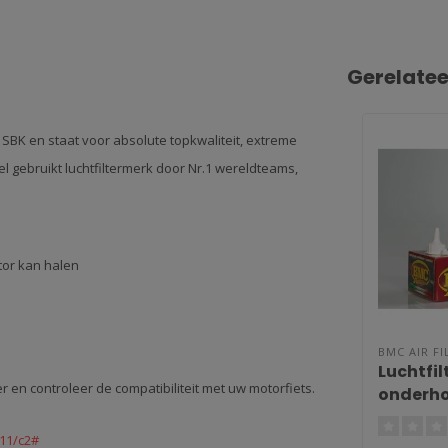
Gerelate
/ SBK en staat voor absolute topkwaliteit, extreme
 gebruikt luchtfiltermerk door Nr.1 wereldteams,
tor kan halen
BMC AIR FI
Luchtfil
r en controleer de compatibiliteit met uw motorfiets.
onderho
reiniger
filterol
/11/c2#