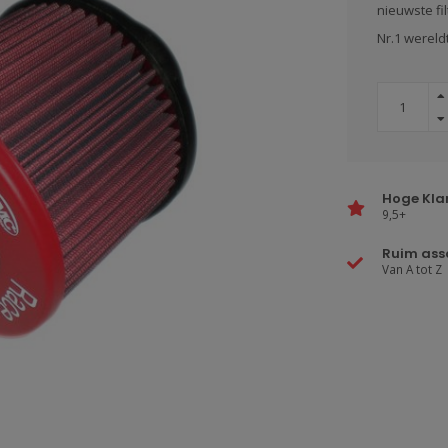
nieuwste fi
Nr.1 wereld
Hoge Kla
9,5+
Ruim ass
Van A tot Z