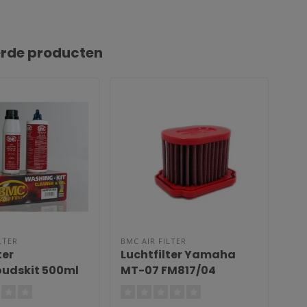
erde producten
LTER
BMC AIR FILTER
BMC
ter
Luchtfilter Yamaha
Luc
udskit 500ml
MT-07 FM817/04
be
 + 200ml
PR
ie spray WA200-