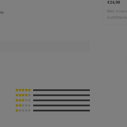
€24,98
500
BMC is het 
te.
luchtfilterm
de For..