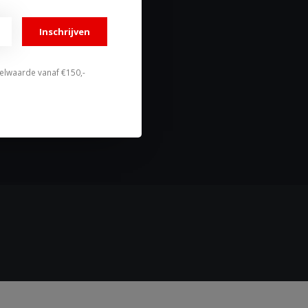
Mijn verlanglijst
Vergelijk
Inschrijven
Alle producten
stelwaarde vanaf €150,-