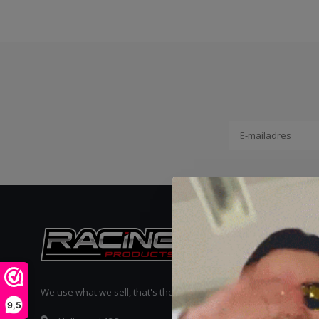
Reviews
We use what we sell, that's the difference!
9,5