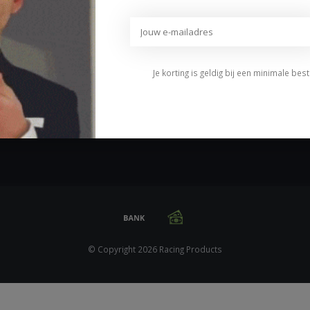
Betaalmethoden
Algemene voorwaarden
Privacybeleid
Disclaimer
Je korting is geldig bij een minimale be
Klachten
Sitemap
© Copyright 2026 Racing Products