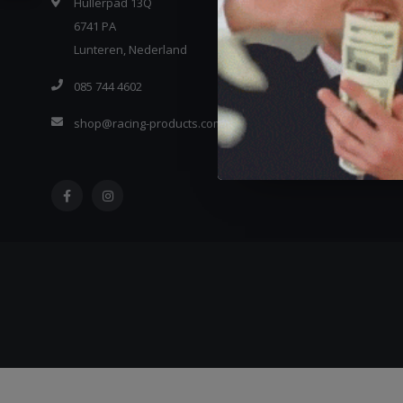
Hullerpad 13Q
6741 PA
Lunteren, Nederland
085 744 4602
shop@racing-products.com