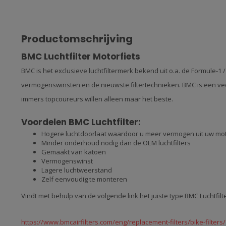
Productomschrijving
BMC Luchtfilter Motorfiets
BMC is het exclusieve luchtfiltermerk bekend uit o.a. de Formule-1 
vermogenswinsten en de nieuwste filtertechnieken. BMC is een veel
immers topcoureurs willen alleen maar het beste.
Voordelen BMC Luchtfilter:
Hogere luchtdoorlaat waardoor u meer vermogen uit uw mo
Minder onderhoud nodig dan de OEM luchtfilters
Gemaakt van katoen
Vermogenswinst
Lagere luchtweerstand
Zelf eenvoudig te monteren
Vindt met behulp van de volgende link het juiste type BMC Luchtfilte
https://www.bmcairfilters.com/eng/replacement-filters/bike-filters