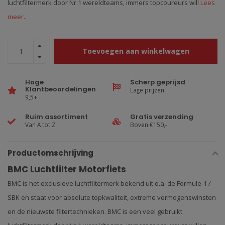
luchtfiltermerk door Nr.1 wereldteams, immers topcoureurs will
Lees
meer..
Toevoegen aan winkelwagen
Hoge
Scherp geprijsd
Klantbeoordelingen
Lage prijzen
9,5+
Ruim assortiment
Gratis verzending
Van A tot Z
Boven €150,-
Productomschrijving
BMC Luchtfilter Motorfiets
BMC is het exclusieve luchtfiltermerk bekend uit o.a. de Formule-1 /
SBK en staat voor absolute topkwaliteit, extreme vermogenswinsten
en de nieuwste filtertechnieken. BMC is een veel gebruikt