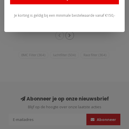
€80,17
€70,13
BMC is het exclusieve
BMC is het exclusieve
Je korting is geldig bij een minimale bestelwaarde vanaf €150,-
luchtfiltermerk bekend uit
luchtfiltermerk bekend uit
o.a. de For..
o.a. de For..
BMC Filter
(364)
luchtfilter
(504)
Race filter
(364)
Abonneer je op onze nieuwsbrief
Blijf op de hoogte over onze laatste acties
Abonneer