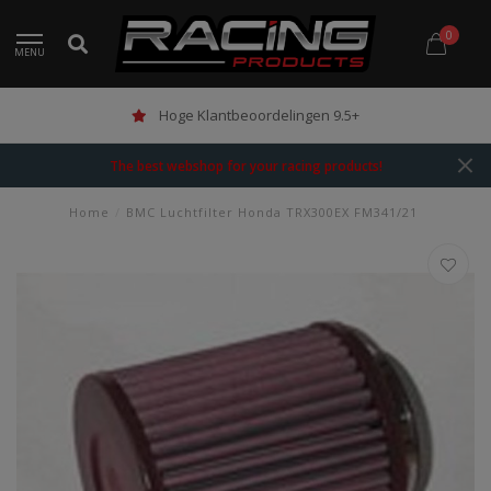
0
MENU
Hoge Klantbeoordelingen 9.5+
The best webshop for your racing products!
Home
/
BMC Luchtfilter Honda TRX300EX FM341/21