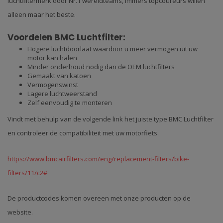
luchtfiltermerk door Nr.1 wereldteams, immers topcoureurs willen
alleen maar het beste.
Voordelen BMC Luchtfilter:
Hogere luchtdoorlaat waardoor u meer vermogen uit uw
motor kan halen
Minder onderhoud nodig dan de OEM luchtfilters
Gemaakt van katoen
Vermogenswinst
Lagere luchtweerstand
Zelf eenvoudig te monteren
Vindt met behulp van de volgende link het juiste type BMC Luchtfilter
en controleer de compatibiliteit met uw motorfiets.
https://www.bmcairfilters.com/eng/replacement-filters/bike-
filters/11/c2#
De productcodes komen overeen met onze producten op de
website.