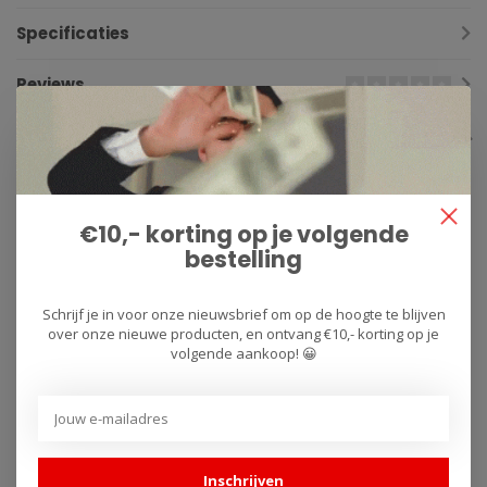
Specificaties
Reviews
Gerelateerde producten
€10,- korting op je volgende
bestelling
Schrijf je in voor onze nieuwsbrief om op de hoogte te blijven
over onze nieuwe producten, en ontvang €10,- korting op je
volgende aankoop! 😀
BMC AIR FILTER
BMC AIR FILTER
Luchtfilter Suzuki
Luchtfilter Trophy
GSXR750 / 1000 / 600 /
1215 FM758/20
750 / GSXR1000
Inschrijven
FM268/04