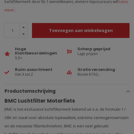
luchtfiltermerk door Nr.1 wereldteams, immers topcoureurs will
Lees
meer..
Toevoegen aan winkelwagen
Hoge
Scherp geprijsd
Klantbeoordelingen
Lage prijzen
9,5+
Ruim assortiment
Gratis verzending
Van A tot Z
Boven €150,-
Productomschrijving
BMC Luchtfilter Motorfiets
BMC is het exclusieve luchtfiltermerk bekend uit o.a. de Formule-1 /
SBK en staat voor absolute topkwaliteit, extreme vermogenswinsten
en de nieuwste filtertechnieken. BMC is een veel gebruikt