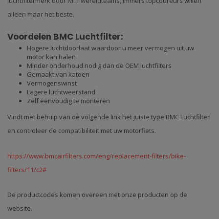
luchtfiltermerk door Nr.1 wereldteams, immers topcoureurs willen
alleen maar het beste.
Voordelen BMC Luchtfilter:
Hogere luchtdoorlaat waardoor u meer vermogen uit uw
motor kan halen
Minder onderhoud nodig dan de OEM luchtfilters
Gemaakt van katoen
Vermogenswinst
Lagere luchtweerstand
Zelf eenvoudig te monteren
Vindt met behulp van de volgende link het juiste type BMC Luchtfilter
en controleer de compatibiliteit met uw motorfiets.
https://www.bmcairfilters.com/eng/replacement-filters/bike-
filters/11/c2#
De productcodes komen overeen met onze producten op de
website.