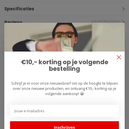
Specificaties
Reviews
Gerelateerde producten
€10,- korting op je volgende
bestelling
Schrijf je in voor onze nieuwsbrief om op de hoogte te blijven
over onze nieuwe producten, en ontvang €10,- korting op je
volgende aankoop! 😀
CFMoto 675SR-R /
CFMoto 675SR-R /
675SR-S
675SR-S / 675NK
Hooggeplaatst
Slash-Cut
Inschrijven
Titanium
Laaggeplaatst