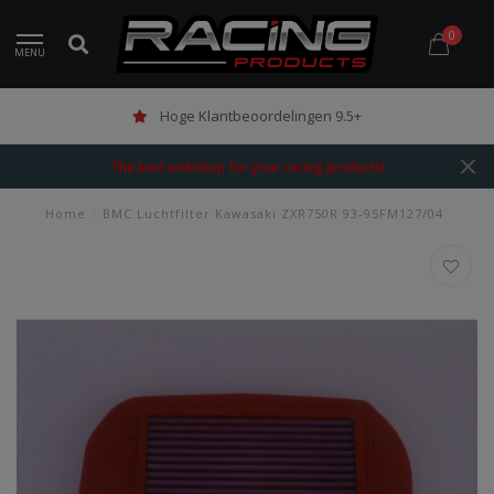
0
MENU
Hoge Klantbeoordelingen 9.5+
The best webshop for your racing products!
Home
/
BMC Luchtfilter Kawasaki ZXR750R 93-95FM127/04