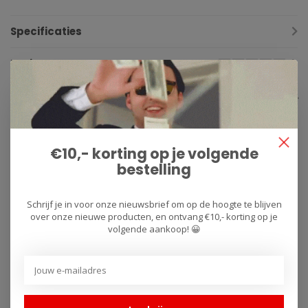
Specificaties
Reviews
Gerelateerde producten
€10,- korting op je volgende
bestelling
Schrijf je in voor onze nieuwsbrief om op de hoogte te blijven
over onze nieuwe producten, en ontvang €10,- korting op je
volgende aankoop! 😀
BMC AIR FILTER
R version verstelbare
Luchtfilter Honda
racing schakelset
CBR1000RR FM955/04
achter zwart Honda