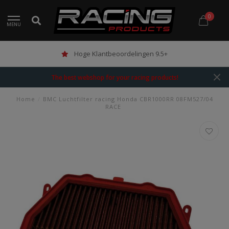
0
MENU
Hoge Klantbeoordelingen 9.5+
The best webshop for your racing products!
Home
/
BMC Luchtfilter racing Honda CBR1000RR 08FM527/04
RACE