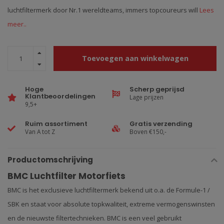
luchtfiltermerk door Nr.1 wereldteams, immers topcoureurs will
Lees
meer..
Toevoegen aan winkelwagen
Hoge
Scherp geprijsd
Klantbeoordelingen
Lage prijzen
9,5+
Ruim assortiment
Gratis verzending
Van A tot Z
Boven €150,-
Productomschrijving
BMC Luchtfilter Motorfiets
BMC is het exclusieve luchtfiltermerk bekend uit o.a. de Formule-1 /
SBK en staat voor absolute topkwaliteit, extreme vermogenswinsten
en de nieuwste filtertechnieken. BMC is een veel gebruikt