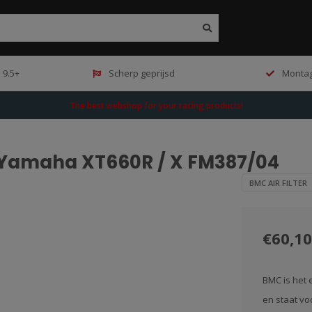
 9.5+
Scherp geprijsd
Montag
The best webshop for your racing products!
er Yamaha XT660R / X FM387/04
BMC AIR FILTER
€60,10
BMC is het 
en staat vo