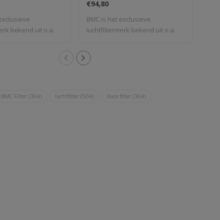
€94,80
€70
exclusieve
BMC is het exclusieve
BMC 
erk bekend uit o.a.
luchtfiltermerk bekend uit o.a.
luch
de For..
de F
BMC Filter
(364)
luchtfilter
(504)
Race filter
(364)