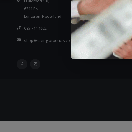
Hullerpad 13Q
6741 PA
Lunteren, Nederland
085 744 4602
shop@racing-products.com