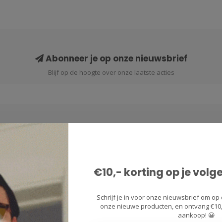
Abonneer je op onze nieuwsbrief
Blijf op de hoogte over onze laatste acties
Informatie
€10,- korting op je volg
Contact & Klantenservice
Over ons
Schrijf je in voor onze nieuwsbrief om op 
onze nieuwe producten, en ontvang €10,-
Verzenden & Retourneren
aankoop! 😀