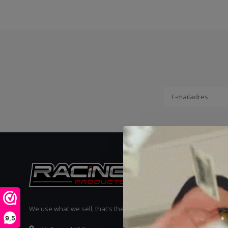
Reviews
We use what we sell, that's the difference!
9,5