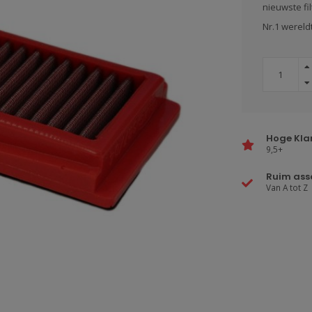
nieuwste fi
Nr.1 wereld
Hoge Kla
9,5+
Ruim ass
Van A tot Z