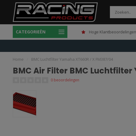
CATEGORIEËN
Gratis verzending boven 150,-
Hoge Klantbeoordelingen
Home
/
BMC Luchtfilter Yamaha XT660R / X FM387/04
BMC Air Filter BMC Luchtfilt
0 beoordelingen