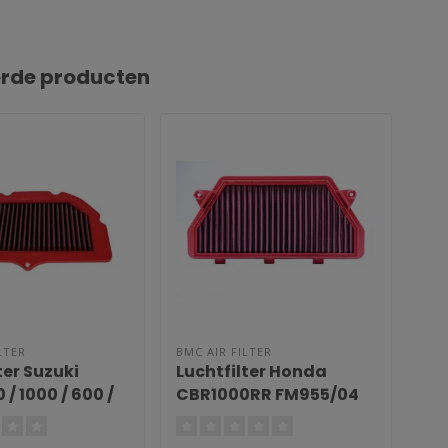
erde producten
LTER
BMC AIR FILTER
BMC
ter Suzuki
Luchtfilter Honda
Luc
/ 1000 / 600 /
CBR1000RR FM955/04
FM
SXR1000
04