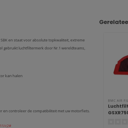
Gerelate
/ SBK en staat voor absolute topkwaliteit, extreme
 gebruikt luchtfiltermerk door Nr.1 wereldteams,
tor kan halen
BMC AIR FI
Luchtfil
r en controleer de compatibiliteit met uw motorfiets.
GSXR750 
750 / G
FM268/
/11/c2#