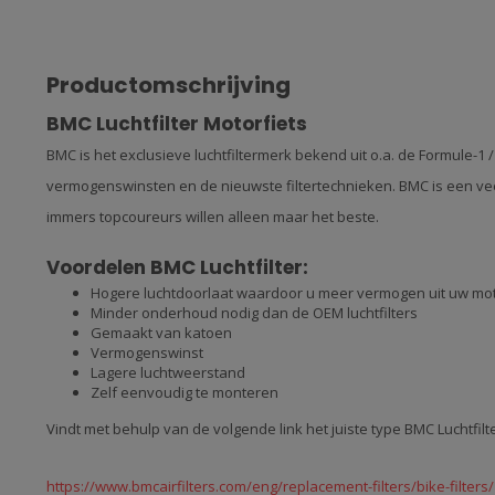
Productomschrijving
BMC Luchtfilter Motorfiets
BMC is het exclusieve luchtfiltermerk bekend uit o.a. de Formule-1 
vermogenswinsten en de nieuwste filtertechnieken. BMC is een veel
immers topcoureurs willen alleen maar het beste.
Voordelen BMC Luchtfilter:
Hogere luchtdoorlaat waardoor u meer vermogen uit uw mo
Minder onderhoud nodig dan de OEM luchtfilters
Gemaakt van katoen
Vermogenswinst
Lagere luchtweerstand
Zelf eenvoudig te monteren
Vindt met behulp van de volgende link het juiste type BMC Luchtfilte
https://www.bmcairfilters.com/eng/replacement-filters/bike-filters