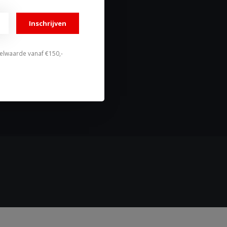
Mijn verlanglijst
Vergelijk
Inschrijven
Alle producten
stelwaarde vanaf €150,-