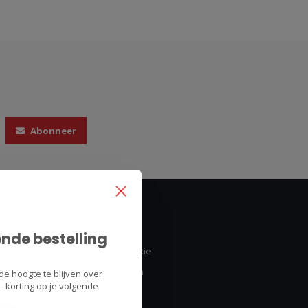
Abonneer
Mijn account
ende bestelling
Account informatie
Mijn bestellingen
de hoogte te blijven over
 korting op je volgende
Mijn tickets