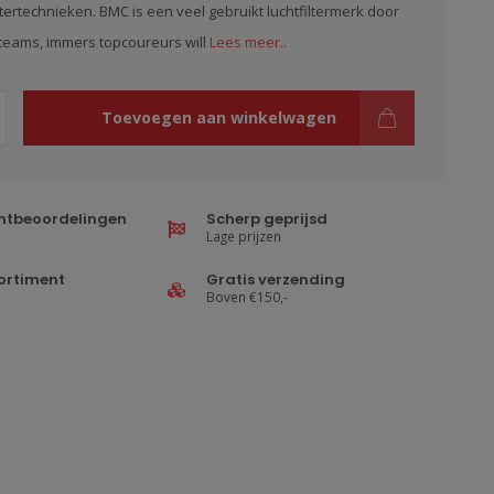
ltertechnieken. BMC is een veel gebruikt luchtfiltermerk door
teams, immers topcoureurs will
Lees meer..
Toevoegen aan winkelwagen
ntbeoordelingen
Scherp geprijsd
Lage prijzen
ortiment
Gratis verzending
Boven €150,-