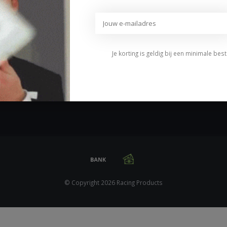
Betaalmethoden
Algemene voorwaarden
Privacybeleid
Disclaimer
Je korting is geldig bij een minimale be
Klachten
Sitemap
© Copyright 2026 Racing Products