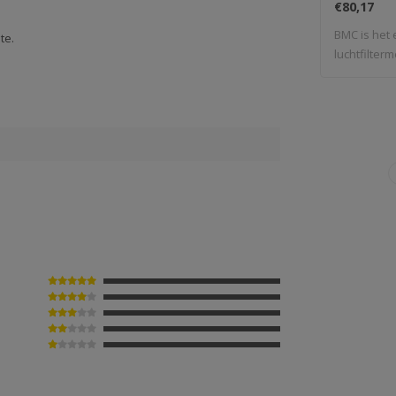
€80,17
BMC is het 
te.
luchtfilterm
de For..