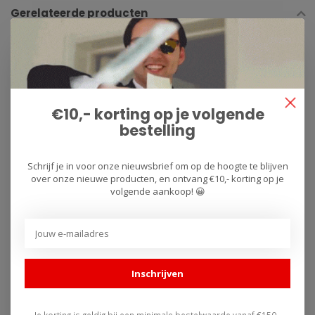
Gerelateerde producten
€10,- korting op je volgende
bestelling
Schrijf je in voor onze nieuwsbrief om op de hoogte te blijven
TOVAMI
TOVAMI
over onze nieuwe producten, en ontvang €10,- korting op je
BMW S1000RR Alpha
BMW S1000RR 2015 -
volgende aankoop! 😀
Racing 2015 - 2018
2018
€794,00
€794,00
De racekuipen van Tovami
De racekuipen van Tovami
Inschrijven
worden wereldwijd gebruikt
worden wereldwijd gebruikt
door ama..
door ama..