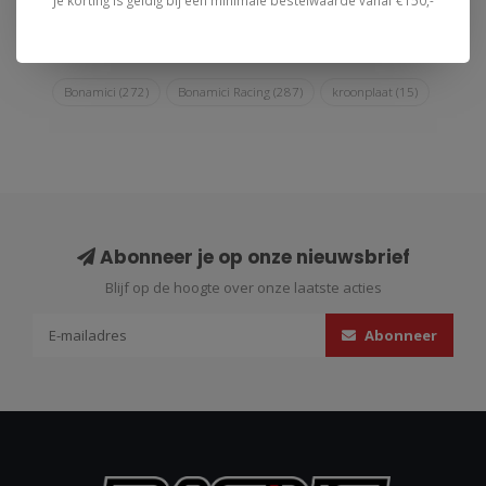
Je korting is geldig bij een minimale bestelwaarde vanaf €150,-
Bonamici
(272)
Bonamici Racing
(287)
kroonplaat
(15)
Abonneer je op onze nieuwsbrief
Blijf op de hoogte over onze laatste acties
Abonneer