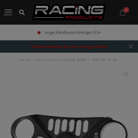
0
MENU
Hoge Klantbeoordelingen 9.5+
The best webshop for your racing products!
Home
/
bovenste kroonplaat BMW S 1000 RR 15-18