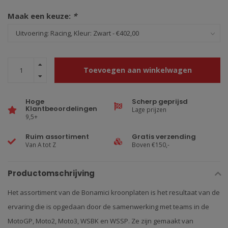
Maak een keuze:
*
Toevoegen aan winkelwagen
Hoge
Scherp geprijsd
Klantbeoordelingen
Lage prijzen
9,5+
Ruim assortiment
Gratis verzending
Van A tot Z
Boven €150,-
Productomschrijving
Het assortiment van de Bonamici kroonplaten is het resultaat van de
ervaring die is opgedaan door de samenwerking met teams in de
MotoGP, Moto2, Moto3, WSBK en WSSP. Z
e zijn gemaakt van