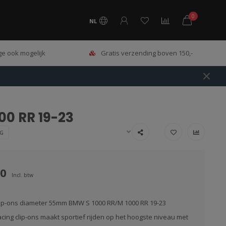
0
NL
e ook mogelijk
Gratis verzending boven 150,-
0 RR 19-23
NG
00
Incl. btw
lip-ons diameter 55mm BMW S 1000 RR/M 1000 RR 19-23
cing clip-ons maakt sportief rijden op het hoogste niveau met