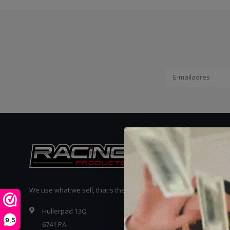
Reviews
We use what we sell, that's the difference!
Hullerpad 13Q
9,5
6741 PA