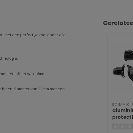
Gerelate
au met een perfect gevoel onder alle
chnologie.
met een offset van 16mm.
heeft een diameter van 22mm met een
BONAMICI 
alumini
protect
RR - M 1