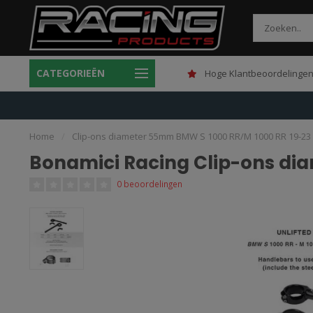
CATEGORIEËN
Gratis verzending boven 150,-
Hoge Klantbeoordelingen
Home
/
Clip-ons diameter 55mm BMW S 1000 RR/M 1000 RR 19-23
Bonamici Racing Clip-ons di
0 beoordelingen