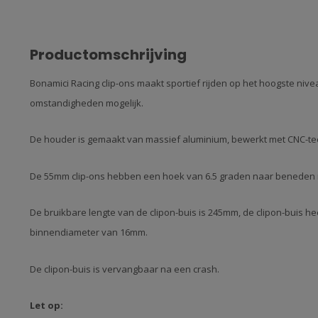
Productomschrijving
Bonamici Racing clip-ons maakt sportief rijden op het hoogste nive
omstandigheden mogelijk.
De houder is gemaakt van massief aluminium, bewerkt met CNC-te
De 55mm clip-ons hebben een hoek van 6.5 graden naar beneden 
De bruikbare lengte van de clipon-buis is 245mm, de clipon-buis 
binnendiameter van 16mm.
De clipon-buis is vervangbaar na een crash.
Let op: