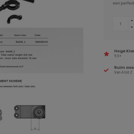
een perfect
Hoge Kla
9,5+
Ruim ass
Van A tot Z