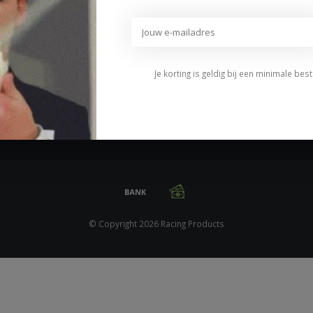
Privacybeleid
Disclaimer
Klachten
Je korting is geldig bij een minimale be
Sitemap
© Copyright 2026 Racing Products