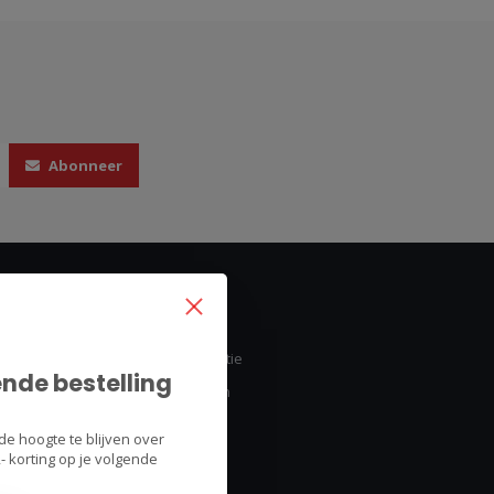
Abonneer
Mijn account
Account informatie
ende bestelling
Mijn bestellingen
Mijn tickets
de hoogte te blijven over
Mijn verlanglijst
 korting op je volgende
Vergelijk