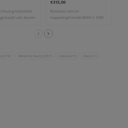
€315,00
€76
i Racing motorblok
Bonamici rem en
Bon
s gemaakt van alumin..
koppelingshendel BMW S 1000
S 10
RR/M 1000 RR 19-..
ci
(272)
Bonamici Racing
(287)
clipons
(23)
Race
(31)