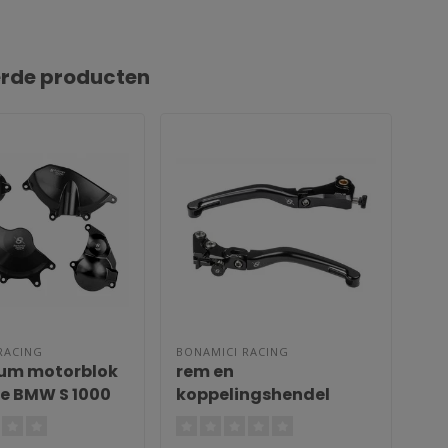
erde producten
RACING
BONAMICI RACING
BON
um motorblok
rem en
Re
ie BMW S 1000
koppelingshendel
S 1
000 RR 19-23
BMW S 1000 RR/M 1000
19
RR 19-23