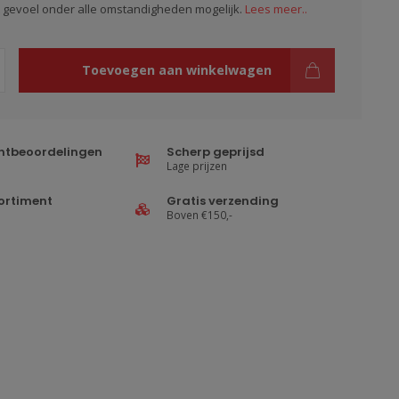
 gevoel onder alle omstandigheden mogelijk.
Lees meer..
Toevoegen aan winkelwagen
ntbeoordelingen
Scherp geprijsd
Lage prijzen
ortiment
Gratis verzending
Boven €150,-