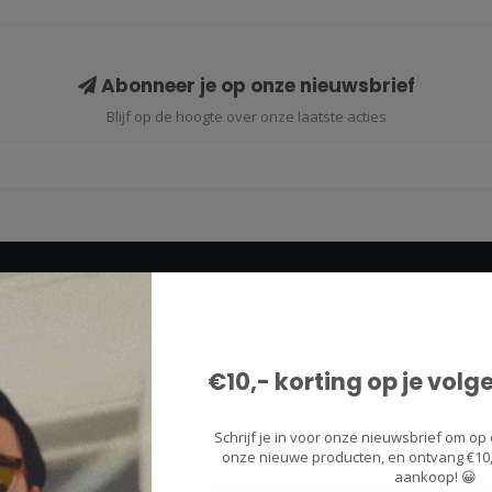
Abonneer je op onze nieuwsbrief
Blijf op de hoogte over onze laatste acties
Informatie
Contact & Klantenservice
€10,- korting op je volg
Over ons
Verzenden & Retourneren
Schrijf je in voor onze nieuwsbrief om op 
Betaalmethoden
onze nieuwe producten, en ontvang €10,-
aankoop! 😀
Algemene voorwaarden