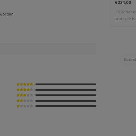
€224,00
De Bonamic
 worden.
protectie i
Bonami