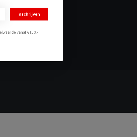
Alle producten
Inschrijven
stelwaarde vanaf €150,-