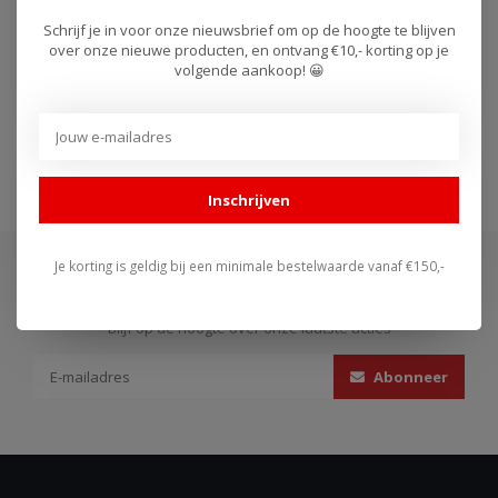
749 / 99..
YZF R6 06-16 - YZF R..
Schrijf je in voor onze nieuwsbrief om op de hoogte te blijven
over onze nieuwe producten, en ontvang €10,- korting op je
volgende aankoop! 😀
Bonamici
(272)
Bonamici Racing
(287)
Inschrijven
Je korting is geldig bij een minimale bestelwaarde vanaf €150,-
Abonneer je op onze nieuwsbrief
Blijf op de hoogte over onze laatste acties
Abonneer