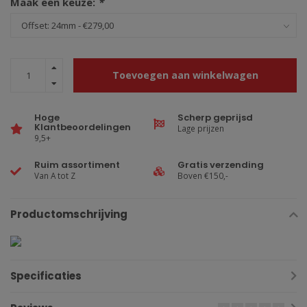
Maak een keuze:
*
Toevoegen aan winkelwagen
Hoge
Scherp geprijsd
Klantbeoordelingen
Lage prijzen
9,5+
Ruim assortiment
Gratis verzending
Van A tot Z
Boven €150,-
Productomschrijving
Specificaties