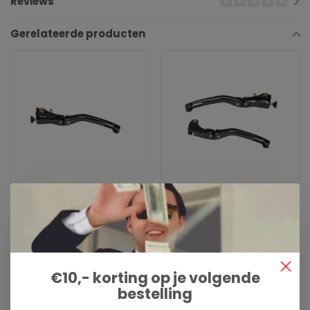
Reviews
Gerelateerde producten
BONAMICI RACING
BONAMICI RACING
koppelingshevel
rem en
Ducati Monster
koppelingshendel
Panigale
Yamaha YZF R6 06-16 -
Streetfighter V2 V4
YZF R1 04-14
€173,00
€299,00
€10,- korting op je volgende
Bonamici koppelingshevel
Bonamici rem en
bestelling
Ducati Monster 1100/1200 -
koppelingshendel Yamaha