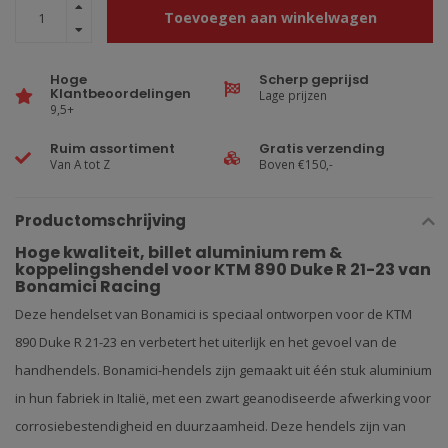
Toevoegen aan winkelwagen
Hoge
Scherp geprijsd
Klantbeoordelingen
Lage prijzen
9,5+
Ruim assortiment
Gratis verzending
Van A tot Z
Boven €150,-
Productomschrijving
Hoge kwaliteit, billet aluminium rem &
koppelingshendel voor KTM 890 Duke R 21-23 van
Bonamici Racing
Deze hendelset van Bonamici is speciaal ontworpen voor de KTM
890 Duke R 21-23
en verbetert het uiterlijk en het gevoel van de
handhendels. Bonamici-hendels zijn gemaakt uit één stuk aluminium
in hun fabriek in Italië, met een zwart geanodiseerde afwerking voor
corrosiebestendigheid en duurzaamheid. Deze hendels zijn van