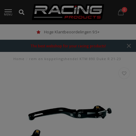
0
MENU
Hoge Klantbeoordelingen 9.5+
The best webshop for your racing products!
Home
/
rem en koppelingshendel KTM 890 Duke R 21-23