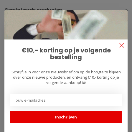
Gerelateerde producten
€10,- korting op je volgende
bestelling
Schrijf je in voor onze nieuwsbrief om op de hoogte te blijven
over onze nieuwe producten, en ontvang €10,- korting op je
MWR
volgende aankoop! 😀
Powerup Kit KTM
KTM 890 Duke
Duke 790/890 (2018-
Vandemon Volledig
2022)
Titanium
Uitlaatsysteem met
€84,95
€2.507,97
€84,95
Cat Delete
Inschrijven
Uniek ontwerp ter
Volledig titanium
vervanging van het
uitlaatsysteem met cat
originele airboxdeksel ..
delete voor KTM 890..