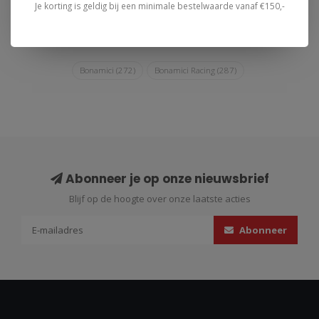
Je korting is geldig bij een minimale bestelwaarde vanaf €150,-
Bonamici
(272)
Bonamici Racing
(287)
Abonneer je op onze nieuwsbrief
Blijf op de hoogte over onze laatste acties
Abonneer