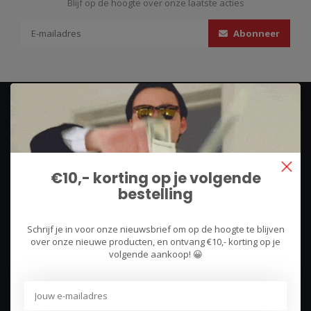
Blijf op de hoogte over onze laatste acties
Abonneer
€10,- korting op je volgende
bestelling
We use what we sell, that's the difference!
Hullerpad 13Q
Schrijf je in voor onze nieuwsbrief om op de hoogte te blijven
over onze nieuwe producten, en ontvang €10,- korting op je
6741 PA
volgende aankoop! 😀
Lunteren, Nederland
085 744 4602