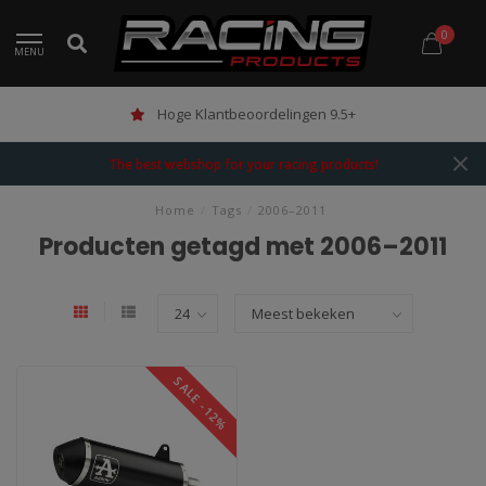
0
MENU
Hoge Klantbeoordelingen 9.5+
The best webshop for your racing products!
Home
/
Tags
/
2006–2011
Producten getagd met 2006–2011
SALE -12%