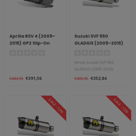
Aprilia RSV 4 (2009–
Suzuki SVF 650
2015) GP2 Slip-On
GLADIUS (2009–2015)
..
Arrow Suzuki SVF 650
GLADIUS (2009–2015).
Levertijd: 1–4 weken...
€391,56
€352,84
€444,95
€400,95
SALE -12%
SALE -12%