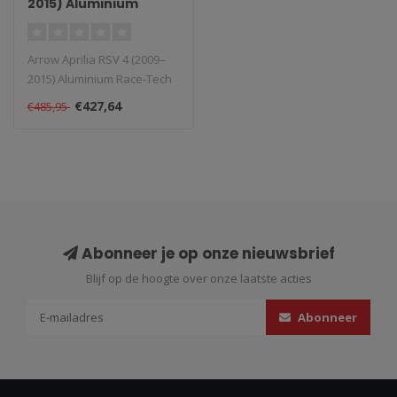
2015) Aluminium
Race-Tech Slip-On
Arrow Aprilia RSV 4 (2009–
2015) Aluminium Race-Tech
Slip-On. Type: Race-Tech S..
€427,64
€485,95
Abonneer je op onze nieuwsbrief
Blijf op de hoogte over onze laatste acties
Abonneer