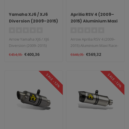
Yamaha XJ6 / XJ6
Aprilia RSV 4 (2009–
Diversion (2009–2015)
2015) Aluminium Maxi
Aluminium Race-Tech
Race-Tech Slip-On
Slip-On
Arrow Yamaha XJ6 / XJ6
Arrow Aprilia RSV 4 (2009–
Diversion (2009–2015)
2015) Aluminium Maxi Race-
Aluminium Race-Tech Slip-
Tech Slip-On. Type: Maxi R..
€400,36
€569,32
€454,95
€646,95
On. Type..
SALE -12%
SALE -12%