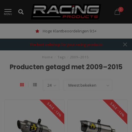
0
MENU
Hoge Klantbeoordelingen 9.5+
The best webshop for your racing products!
Home
/
Tags
/
2009–2015
Producten getagd met 2009–2015
SALE -12%
SALE -12%