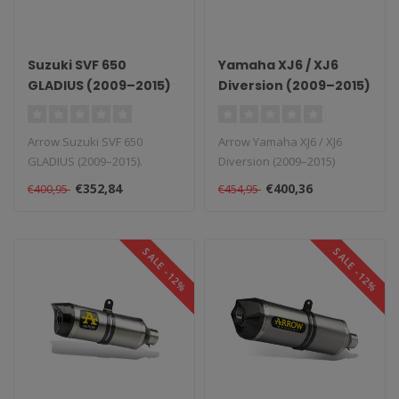
Suzuki SVF 650
Yamaha XJ6 / XJ6
GLADIUS (2009–2015)
Diversion (2009–2015)
Aluminium Race-Tech
Slip-On
Arrow Suzuki SVF 650
Arrow Yamaha XJ6 / XJ6
GLADIUS (2009–2015).
Diversion (2009–2015)
Levertijd: 1–4 weken...
Aluminium Race-Tech Slip-
€352,84
€400,36
€400,95
€454,95
On. Type..
SALE -12%
SALE -12%