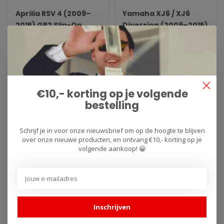
Aprilia RSV 4 (2009–
Yamaha XJ6 / XJ6
2015) GP2 Slip-On
Diversion (2009–2015)
Titanium Works Slip-
On
..
Arrow Yamaha XJ6 / XJ6
Diversion (2009–2015)
Titanium Works Slip-On.
€505,96
€540,28
€574,96
€613,95
Type: Wor..
€10,- korting op je volgende
bestelling
SALE -12%
SALE -12%
Schrijf je in voor onze nieuwsbrief om op de hoogte te blijven
over onze nieuwe producten, en ontvang €10,- korting op je
volgende aankoop! 😀
Inschrijven