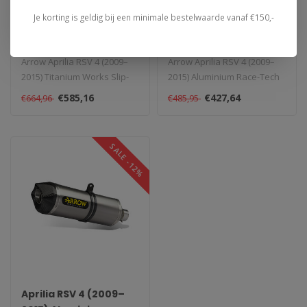
Aprilia RSV 4 (2009–
Aprilia RSV 4 (2009–
2015) Titanium Works
Je korting is geldig bij een minimale bestelwaarde vanaf €150,-
2015) Aluminium
Slip-On
Race-Tech Slip-On
Arrow Aprilia RSV 4 (2009–
Arrow Aprilia RSV 4 (2009–
2015) Titanium Works Slip-
2015) Aluminium Race-Tech
On. Type: Works Slip-On. M..
Slip-On. Type: Race-Tech S..
€585,16
€427,64
€664,96
€485,95
SALE -12%
Aprilia RSV 4 (2009–