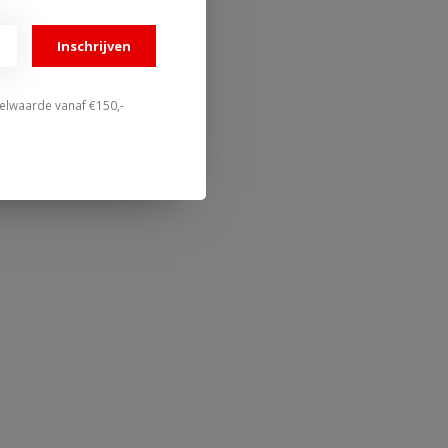
Inschrijven
stelwaarde vanaf €150,-