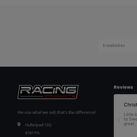
Reviews
We use what we sell, that's the difference!
Hullerpad 13Q
6741 PA