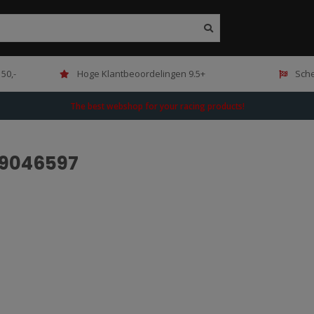
50,-
Hoge Klantbeoordelingen 9.5+
Sche
The best webshop for your racing products!
99046597