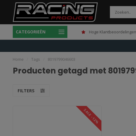
CATEGORIEËN
Gratis verzending boven 150,-
Hoge Klantbeoordelingen
Home
/
Tags
/
8019799046603
Producten getagd met 80197
FILTERS
SALE -12%