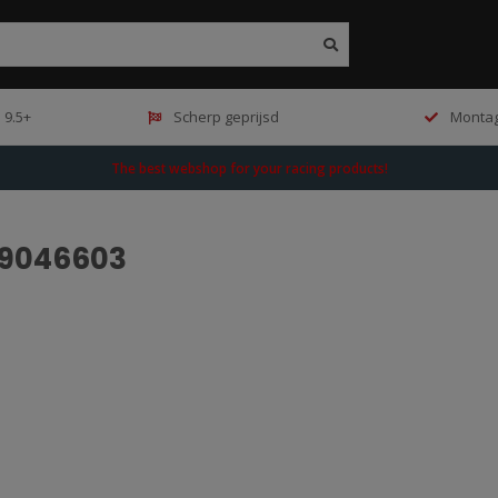
 9.5+
Scherp geprijsd
Montag
The best webshop for your racing products!
99046603