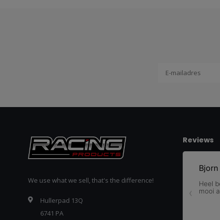
Reviews
We use what we sell, that's the difference!
Hullerpad 13Q
6741 PA