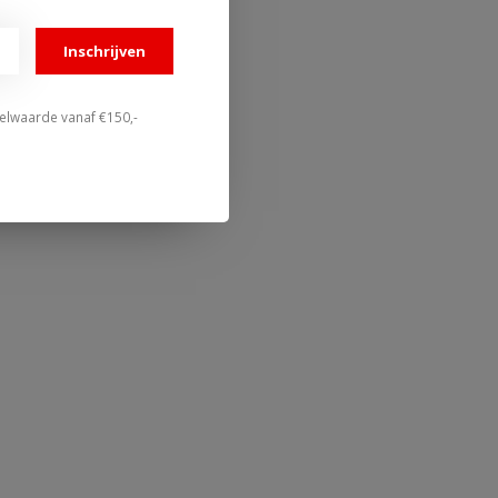
Inschrijven
stelwaarde vanaf €150,-