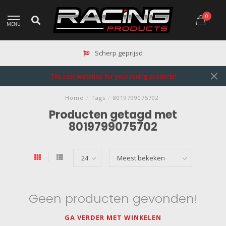
0
MENU
Scherp geprijsd
The best webshop for your racing products!
Home
/
Tags
/
8019799075702
Producten getagd met
8019799075702
Geen producten gevonden!
GA VERDER MET WINKELEN