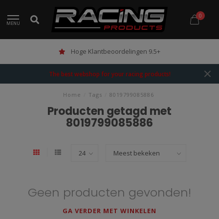
0
MENU
Hoge Klantbeoordelingen 9.5+
The best webshop for your racing products!
Home
/
Tags
/
8019799085886
Producten getagd met
8019799085886
Geen producten gevonden!
GA VERDER MET WINKELEN