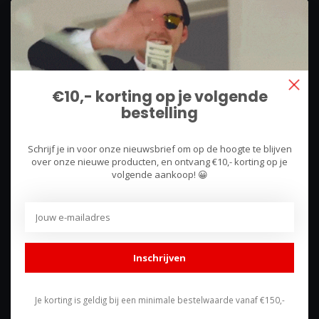
We use what we sell, that's the difference!
Hullerpad 13Q
6741 PA
€10,- korting op je volgende
Lunteren, Nederland
bestelling
085 744 4602
Schrijf je in voor onze nieuwsbrief om op de hoogte te blijven
shop@racing-products.com
over onze nieuwe producten, en ontvang €10,- korting op je
volgende aankoop! 😀
Reviews
Inschrijven
Je korting is geldig bij een minimale bestelwaarde vanaf €150,-