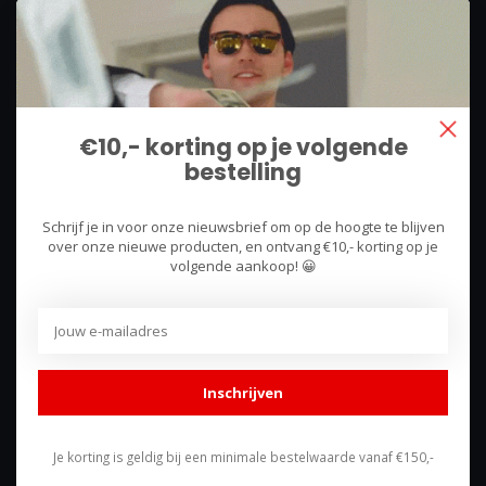
We use what we sell, that's the difference!
Hullerpad 13Q
6741 PA
€10,- korting op je volgende
Lunteren, Nederland
bestelling
085 744 4602
Schrijf je in voor onze nieuwsbrief om op de hoogte te blijven
shop@racing-products.com
over onze nieuwe producten, en ontvang €10,- korting op je
volgende aankoop! 😀
Reviews
Inschrijven
Je korting is geldig bij een minimale bestelwaarde vanaf €150,-