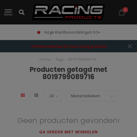
0
MENU
Hoge Klantbeoordelingen 9.5+
The best webshop for your racing products!
Home
/
Tags
/
8019799089716
Producten getagd met
8019799089716
Geen producten gevonden!
GA VERDER MET WINKELEN