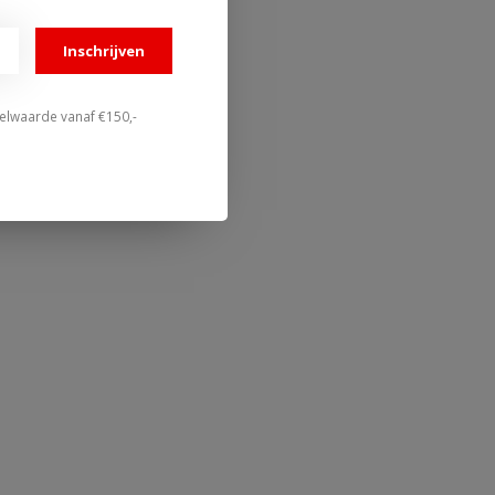
Inschrijven
stelwaarde vanaf €150,-