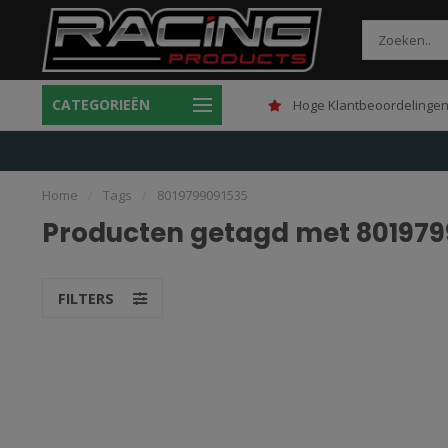
CATEGORIEËN
Gratis verzending boven 150,-
Hoge Klantbeoordelingen
Home
/
Tags
/
8019799091535
Producten getagd met 801979
FILTERS