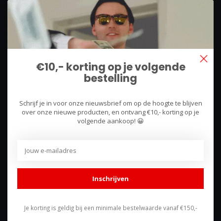
We use what we sell, that's the difference!
Hullerpad 13Q
6741 PA
€10,- korting op je volgende
Lunteren, Nederland
bestelling
085 744 4602
Schrijf je in voor onze nieuwsbrief om op de hoogte te blijven
shop@racing-products.com
over onze nieuwe producten, en ontvang €10,- korting op je
volgende aankoop! 😀
Reviews
Inschrijven
Je korting is geldig bij een minimale bestelwaarde vanaf €150,-