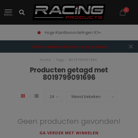
0
MENU
Hoge Klantbeoordelingen 9.5+
The best webshop for your racing products!
Home
/
Tags
/
8019799091696
Producten getagd met
8019799091696
Geen producten gevonden!
GA VERDER MET WINKELEN