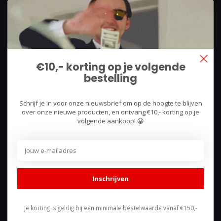
We use what we sell, that's the difference!
Hullerpad 13Q
6741 PA
€10,- korting op je volgende
Lunteren, Nederland
bestelling
085 744 4602
Schrijf je in voor onze nieuwsbrief om op de hoogte te blijven
shop@racing-products.com
over onze nieuwe producten, en ontvang €10,- korting op je
volgende aankoop! 😀
Reviews
Inschrijven
Je korting is geldig bij een minimale bestelwaarde vanaf €150,-