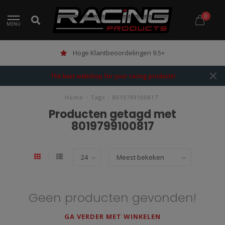
0
MENU
Hoge Klantbeoordelingen 9.5+
The best webshop for your racing products!
Home
/
Tags
/
8019799100817
Producten getagd met
8019799100817
Geen producten gevonden!
GA VERDER MET WINKELEN