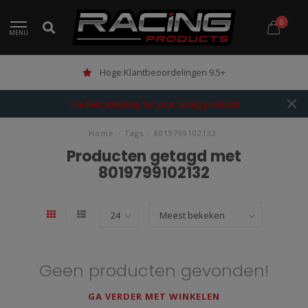
0
MENU
Hoge Klantbeoordelingen 9.5+
The best webshop for your racing products!
Home
/
Tags
/
8019799102132
Producten getagd met
8019799102132
Geen producten gevonden!
GA VERDER MET WINKELEN