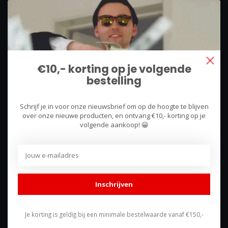
We use what we sell, that's the difference!
Hullerpad 13Q
6741 PA
€10,- korting op je volgende
Lunteren, Nederland
bestelling
085 744 4602
Schrijf je in voor onze nieuwsbrief om op de hoogte te blijven
shop@racing-products.com
over onze nieuwe producten, en ontvang €10,- korting op je
volgende aankoop! 😀
Reviews
Inschrijven
Je korting is geldig bij een minimale bestelwaarde vanaf €150,-