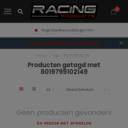
0
MENU
Hoge Klantbeoordelingen 9.5+
The best webshop for your racing products!
Home
/
Tags
/
8019799102149
Producten getagd met
8019799102149
Geen producten gevonden!
GA VERDER MET WINKELEN