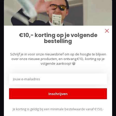
We use what we sell, that's the difference!
Hullerpad 13Q
6741 PA
€10,- korting op je volgende
Lunteren, Nederland
bestelling
085 744 4602
Schrijf je in voor onze nieuwsbrief om op de hoogte te blijven
shop@racing-products.com
over onze nieuwe producten, en ontvang €10,- korting op je
volgende aankoop! 😀
Reviews
Inschrijven
Je korting is geldig bij een minimale bestelwaarde vanaf €150,-