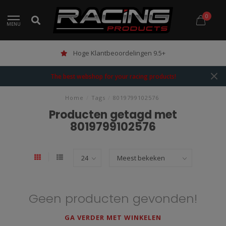
0
MENU
Hoge Klantbeoordelingen 9.5+
The best webshop for your racing products!
Home
/
Tags
/
8019799102576
Producten getagd met
8019799102576
Geen producten gevonden!
GA VERDER MET WINKELEN