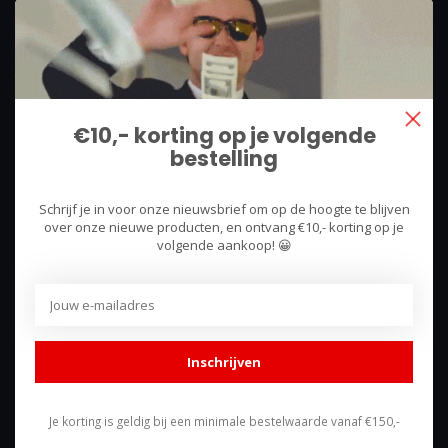
We use what we sell, that's the difference!
Hullerpad 13Q
6741 PA
€10,- korting op je volgende
Lunteren, Nederland
bestelling
085 744 4602
Schrijf je in voor onze nieuwsbrief om op de hoogte te blijven
shop@racing-products.com
over onze nieuwe producten, en ontvang €10,- korting op je
volgende aankoop! 😀
Reviews
Inschrijven
Je korting is geldig bij een minimale bestelwaarde vanaf €150,-