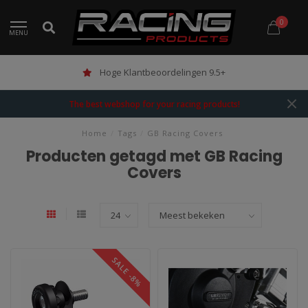
0
MENU
Hoge Klantbeoordelingen 9.5+
The best webshop for your racing products!
Home
/
Tags
/
GB Racing Covers
Producten getagd met GB Racing
Covers
SALE -8%