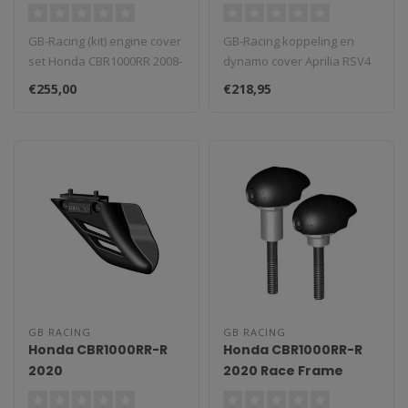
2008-2016
2021- / Tuono V4
GB-Racing (kit) engine cover
GB-Racing koppeling en
set Honda CBR1000RR 2008-
dynamo cover Aprilia RSV4
2016. Revolutionair nieuw ..
Factory 2021- / Tuono V4 .
€255,00
€218,95
Revo..
GB RACING
GB RACING
Honda CBR1000RR-R
Honda CBR1000RR-R
2020
2020 Race Frame
Kettingbeschermer
Sliders