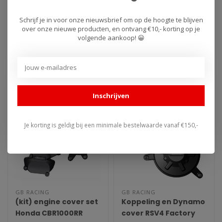
S1000RR 2019-2020
S1000RR 2019-2020
Schrijf je in voor onze nieuwsbrief om op de hoogte te blijven
over onze nieuwe producten, en ontvang €10,- korting op je
GB Racing koppeling cover
GB Racing Pulse cover BMW
volgende aankoop! 😀
BMW S1000RR2019-2020.
S1000RR 2019-2020 GB
Engine cover speciaal voor
Racing engine covers.
€108,00
€80,00
de ko..
Revolutiona..
Inschrijven
Je korting is geldig bij een minimale bestelwaarde vanaf €150,-
GB RACING
GB RACING
(kit) engine cover set
Koppeling en Dynamo
Honda CBR1000RR
cover RSV4 Factory