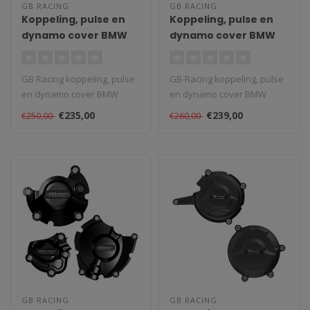
GB RACING
GB RACING
Koppeling, pulse en
Koppeling, pulse en
dynamo cover BMW
dynamo cover BMW
S1000RR 17-18
S1000RR 2009-2016
GB Racing koppeling, pulse
GB-Racing koppeling, pulse
en dynamo cover BMW
en dynamo cover BMW
S1000RR 17-18. GB-racing
S1000RR 2009-2016. GB-
€235,00
€239,00
€250,00
€260,00
engine c..
racing engi..
GB RACING
GB RACING