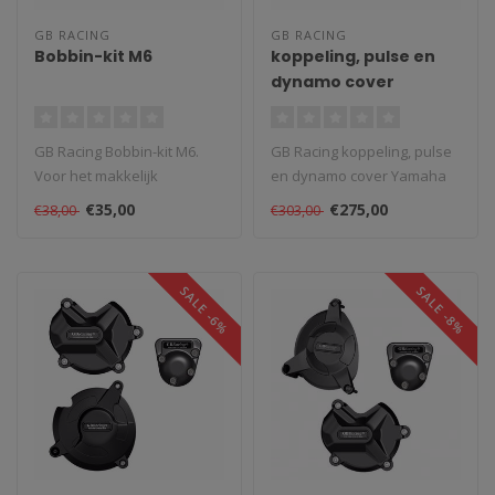
GB RACING
GB RACING
Bobbin-kit M6
koppeling, pulse en
dynamo cover
Yamaha R1 2009 - 2014
GB Racing Bobbin-kit M6.
GB Racing koppeling, pulse
Voor het makkelijk
en dynamo cover Yamaha
opbokken van de motor met
R1 2009 - 2014. Revolutionair
€35,00
€275,00
€38,00
€303,00
behulp van..
..
SALE -6%
SALE -8%