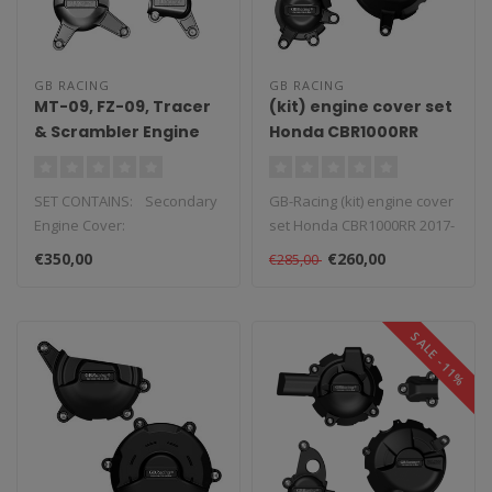
GB RACING
GB RACING
MT-09, FZ-09, Tracer
(kit) engine cover set
& Scrambler Engine
Honda CBR1000RR
Cover Set 2014-2020
2017-2019
EC-MT09-2014-SET-
SET CONTAINS: Secondary
GB-Racing (kit) engine cover
GBR
Engine Cover:
set Honda CBR1000RR 2017-
Alternator/Generator (EC-
2019. Revolutionair nieuw ..
€350,00
€260,00
€285,00
MT09-2014-1-GB..
SALE -11%