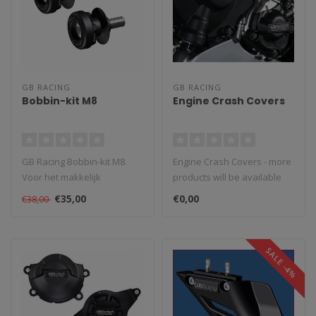
GB RACING
GB RACING
Bobbin-kit M8
Engine Crash Covers
GB Racing Bobbin-kit M8.
Engine Crash Covers - more
Voor het makkelijk
products will be available
opbokken van de motor met
soon!
€35,00
€0,00
€38,00
behulp van..
SALE -4%