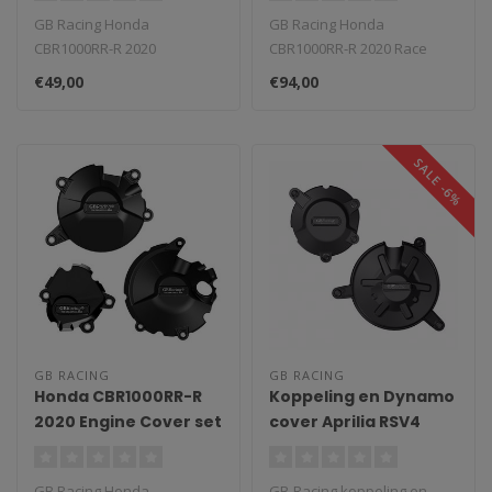
GB Racing Honda
GB Racing Honda
CBR1000RR-R 2020
CBR1000RR-R 2020 Race
Kettingbeschermer.
Frame Sliders. Race-
€49,00
€94,00
Revolutionair nieuw zeer
ontworpen, voor montag..
ste..
SALE -6%
GB RACING
GB RACING
Honda CBR1000RR-R
Koppeling en Dynamo
2020 Engine Cover set
cover Aprilia RSV4
2009- / Tuono V4
GB Racing Honda
GB-Racing koppeling en