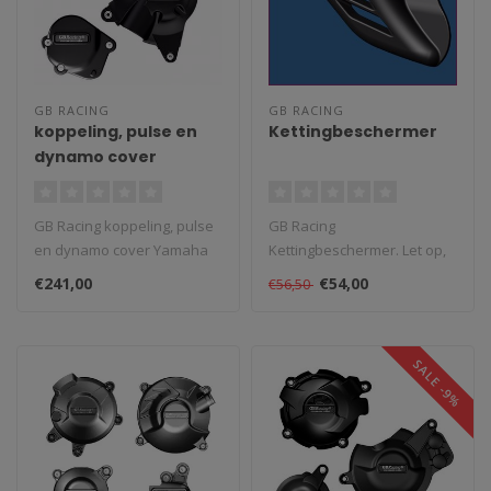
GB RACING
GB RACING
koppeling, pulse en
Kettingbeschermer
dynamo cover
Yamaha R6 2006 -
2026
GB Racing koppeling, pulse
GB Racing
en dynamo cover Yamaha
Kettingbeschermer. Let op,
R6 2006 - 2026. Revolutionair
er moeten 2 kleine gaatjes
€241,00
€54,00
€56,50
..
in de achterbrug..
SALE -9%