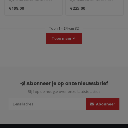
Panigale '14- GB-racing
Panigale '16-. Revolutionair
€198,00
€225,00
engine co..
nieu..
Toon
1
-
24
van 32
Toon meer
Abonneer je op onze nieuwsbrief
Blijf op de hoogte over onze laatste acties
Abonneer