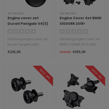
GB RACING
GB RACING
Engine cover set
Engine Cover Set BMW
Ducati Panigale V4(S)
S1000RR 2019>
koppeling en dynamo
GB Racing engine cover set
GB Racing Engine Cover Set
Ducati Panigale V4(S)
BMW S1000RR 2019-2020.
koppeling en dynamo GB-
Speciale set om de
€225,00
€355,00
€399,00
racing e..
blokdeksels..
SALE -8%
SALE -9%