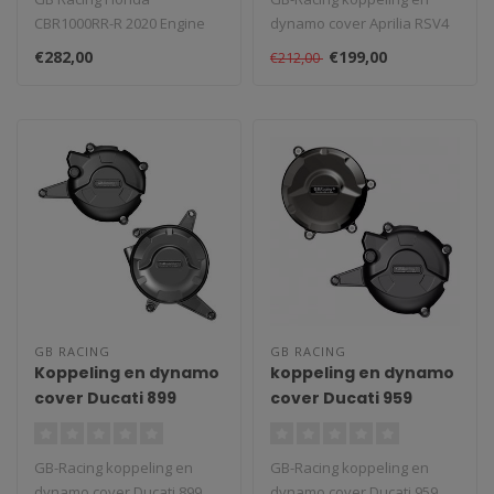
CBR1000RR-R 2020 Engine
dynamo cover Aprilia RSV4
Cover set. GB Racing
2009- / Tuono V4.
€282,00
€199,00
€212,00
Crashprotectie voor..
Revolutionair..
GB RACING
GB RACING
Koppeling en dynamo
koppeling en dynamo
cover Ducati 899
cover Ducati 959
Panigale '14
Panigale '16
GB-Racing koppeling en
GB-Racing koppeling en
dynamo cover Ducati 899
dynamo cover Ducati 959