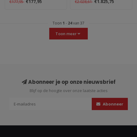
€177,95
€1.825,75
€177,95
€2.028,61
verminderen en..
tuningproces van het u..
Toon
1
-
24
van 37
Toon meer
Abonneer je op onze nieuwsbrief
Blijf op de hoogte over onze laatste acties
Abonneer