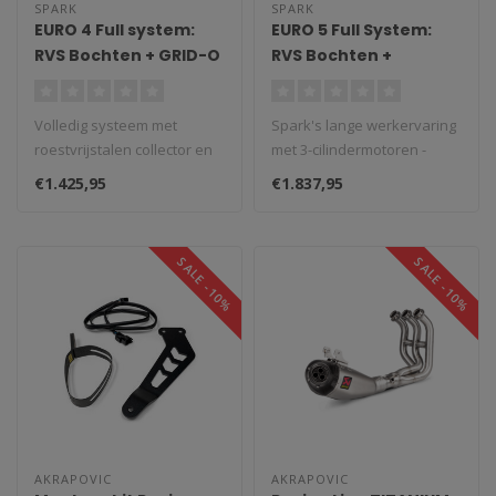
SPARK
SPARK
EURO 4 Full system:
EURO 5 Full System:
RVS Bochten + GRID-O
RVS Bochten +
Demper Yamaha MT-
katalysator + DOUBLE
09/Tracer 900/XSR
GRID-O Demper
Volledig systeem met
Spark's lange werkervaring
900 (2013-2020)
Yamaha MT-09/XSR
roestvrijstalen collector en
met 3-cilindermotoren -
900 (2021-2024)
GRID-O-demper volledig
bijvoorbeeld in Moto2 - was
€1.425,95
€1.837,95
titaniu..
o..
SALE -10%
SALE -10%
AKRAPOVIC
AKRAPOVIC