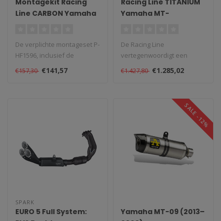
Montagekit Racing
Racing Line TITANIUM
Line CARBON Yamaha
Yamaha MT-
MT-09 (2021-2023)
09/Tracer 900/XSR
900 (2014-2021)
De verplichte montageset P-
De Racing Line
HF1596, inclusief de
vertegenwoordigt een
uitlaatklem, beugel en
volledige stap in het
€141,57
€1.285,02
€157,30
€1.427,80
bevestigi..
afstemmingsproces van ..
SALE -12%
SPARK
EURO 5 Full System:
Yamaha MT-09 (2013–