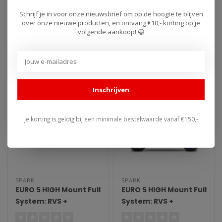
Titanium Linkpipe +
Voorbochten + GRID-
GRID-O Demper
O Demper Yamaha
Schrijf je in voor onze nieuwsbrief om op de hoogte te blijven
Gemaakt in Italië, Spark
Gemaakt in Italië, Spark
over onze nieuwe producten, en ontvang €10,- korting op je
Yamaha MT-
MT-09/XSR 900 (2021-
volgende aankoop! 😀
uitlaat systemen. Deze
uitlaat systemen.
09/Tracer 900/XSR
2025)
uitlaat voldoet niet aan de
Middenbok is niet meer te
900 (2013-2020)
€1.425,95
€1.633,50
E-k..
gebruiken ..
Inschrijven
Je korting is geldig bij een minimale bestelwaarde vanaf €150,-
SPARK
SPARK
EURO 5 HIGH Mount Full
EURO 5 HIGH Mount Full
System: RVS +
System: RVS +
katalysator + BOX en
katalysator + BOX en