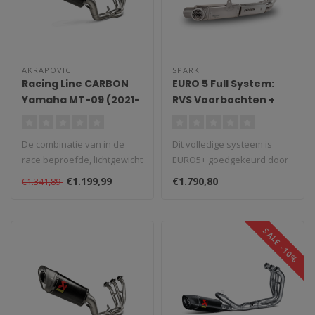
AKRAPOVIC
SPARK
Racing Line CARBON
EURO 5 Full System:
Yamaha MT-09 (2021-
RVS Voorbochten +
2025)
Katalysator +
Demperbox MotoGP
De combinatie van in de
Dit volledige systeem is
grid Yamaha MT-
race beproefde, lichtgewicht
EURO5+ goedgekeurd door
09/Tracer 9/XSR 900
materialen, uitzonderlijke ..
de dempende box met
(2021-2024)
€1.199,99
€1.790,80
€1.341,89
dubbele uit..
SALE -10%