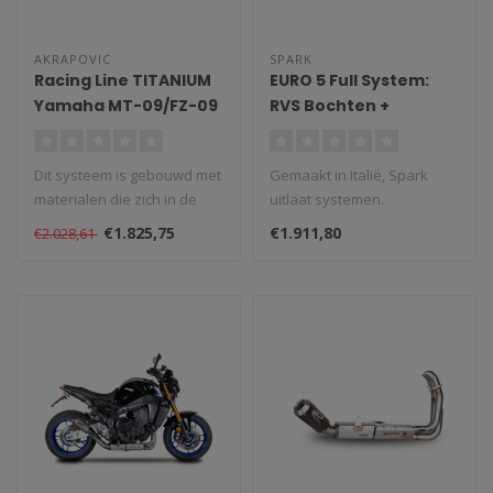
AKRAPOVIC
SPARK
Racing Line TITANIUM
EURO 5 Full System:
Yamaha MT-09/FZ-09
RVS Bochten +
(2024-2025)
katalysator + TRIPLE
MotoGP Style demper
Dit systeem is gebouwd met
Gemaakt in Italië, Spark
Yamaha MT-09/XSR
materialen die zich in de
uitlaat systemen.
900 (2021-2025)
racesport hebben
Middenbok is niet meer te
€1.825,75
€1.911,80
€2.028,61
bewezen. D..
gebruiken ..