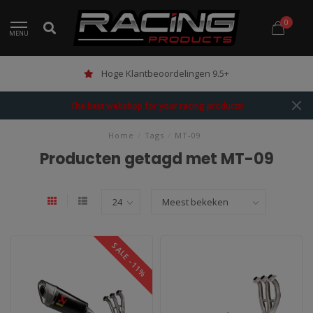
0
MENU
Hoge Klantbeoordelingen 9.5+
The best webshop for your racing products!
Home
/
Tags
/
MT-09
Producten getagd met MT-09
SALE -11%