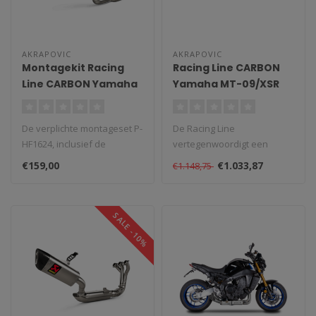
AKRAPOVIC
AKRAPOVIC
Montagekit Racing
Racing Line CARBON
Line CARBON Yamaha
Yamaha MT-09/XSR
Tracer 9 / GT / GT+
900 (2014-2021)
2021-2023
De verplichte montageset P-
De Racing Line
HF1624, inclusief de
vertegenwoordigt een
uitlaatklem, beugel en
volledige stap in het
€159,00
€1.033,87
€1.148,75
bevestigi..
afstemmingsproces van ..
SALE -10%