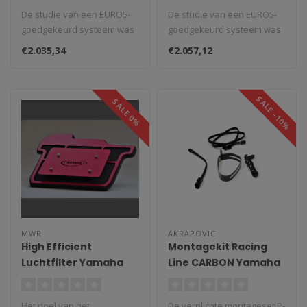
MotoGP demper
GRID-O demper
De studie van een EURO5-
De studie van een EURO5-
Yamaha MT-09 (2021-
Yamaha MT-09 (2021-
goedgekeurd systeem was
goedgekeurd systeem was
2024)
2024)
de eerste belangrijke
de eerste belangrijke
€2.035,34
€2.057,12
uitdaging ..
uitdaging ..
SALE -10%
SALE 0%
MWR
AKRAPOVIC
High Efficient
Montagekit Racing
Luchtfilter Yamaha
Line CARBON Yamaha
MT-09/Tracer 900
MT-09 (2024-2026)
(2014-2021)
Het doel van het
De verplichte montageset P-