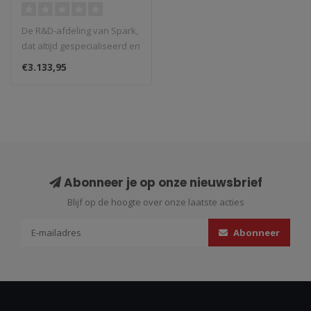
GRID-O Dempers
Ducati Panigale
De R&D-afdeling van Spark,
V2/959
dat altijd gespecialiseerd en
gepassioneerd is gewees..
€3.133,95
Abonneer je op onze nieuwsbrief
Blijf op de hoogte over onze laatste acties
Abonneer