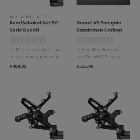
ARP RACING PARTS
Rem/Schakel Set RX-
Ducati V2 Panigale
Serie Ducati
Vandemon Carbon
959/1299/V2 Panigale
Fibre Dresser Kit voor
OEM Dempers
De RX-serie is uitgerust met
Carbon fibre dresser kit
een systeem waarmee de
voor Ducati V2 Panigale
voetsteun in één van de ze..
OEM dempers...
€480,95
€525,99