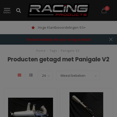
0
MENU
Hoge Klantbeoordelingen 9.5+
The best webshop for your racing products!
Home
/
Tags
/
Panigale V2
Producten getagd met Panigale V2