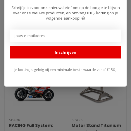
Rem/Schakel Set RX-
RACING Full System
Schrijf je in voor onze nieuwsbrief om op de hoogte te blijven
Serie Ducati
REPLICA SSP600:
over onze nieuwe producten, en ontvang €10,- korting op je
959/1299/V2 Panigale
TITANIUM Bochten + 2
volgende aankoop! 😀
RECTANGLE Dempers
De RX-serie is uitgerust met
De R&D-afdeling van Spark,
Ducati Panigale
een systeem waarmee de
dat altijd gespecialiseerd en
V2/959
voetsteun in één van de ze..
gepassioneerd is gewees..
€480,95
€3.147,21
Inschrijven
Je korting is geldig bij een minimale bestelwaarde vanaf €150,-
SPARK
SPARK
RACING Full System:
Motor Stand Titanium