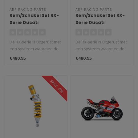
ARP RACING PARTS
ARP RACING PARTS
Rem/Schakel Set RX-
Rem/Schakel Set RX-
Serie Ducati
Serie Ducati
959/1299/V2 Panigale
959/1299/V2 Panigale
De RX-serie is uitgerust met
De RX-serie is uitgerust met
een systeem waarmee de
een systeem waarmee de
voetsteun in één van de ze..
voetsteun in één van de ze..
€480,95
€480,95
SALE -8%