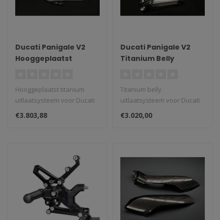
Ducati Panigale V2
Ducati Panigale V2
Hooggeplaatst
Titanium Belly
Volledig Titanium
Uitlaatsysteem 2019–
Uitlaatsysteem 2020–
2024
Hooggeplaatst titanium
Titanium belly
2024
uitlaatsysteem voor Ducati
uitlaatsysteem voor Ducati
Panigale V2 (2020–2024)...
Panigale V2 (2019–2024)...
€3.803,88
€3.020,00