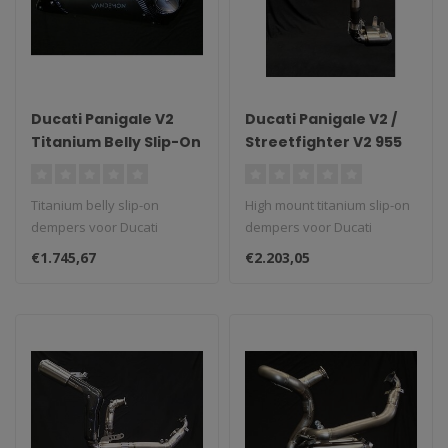
Ducati Panigale V2
Ducati Panigale V2 /
Titanium Belly Slip-On
Streetfighter V2 955
Dempers 2019–2024
Vandemon High
Mount Titanium Slip-
Titanium belly slip-on
High mount titanium slip-on
On Dempers
dempers voor Ducati
dempers voor Ducati
Panigale V2 (2019–2024)...
Panigale V2 / Streetfighter
€1.745,67
€2.203,05
V2 9..