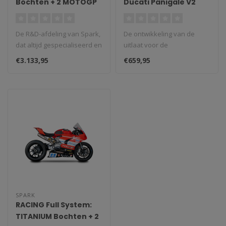
Bochten + 2 MOTOGP
Ducati Panigale V2
Dempers Ducati
(2021-2024)
Panigale V2/959
De R&D-afdeling van Spark,
De ontwikkeling van de
dat altijd gespecialiseerd en
uitlaat voor de
gepassioneerd is gewees..
supersportmotor Honda
€3.133,95
€659,95
CBR1000RR komt tege..
SPARK
RACING Full System:
TITANIUM Bochten + 2