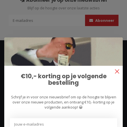
Abonneer je op onze nieuwsbrief
Blijf op de hoogte over onze laatste acties
Abonneer
€10,- korting op je volgende
bestelling
We use what we sell, that's the difference!
Schrijf je in voor onze nieuwsbrief om op de hoogte te blijven
Hullerpad 13Q
over onze nieuwe producten, en ontvang €10,- korting op je
6741 PA
volgende aankoop! 😀
Lunteren, Nederland
085 744 4602