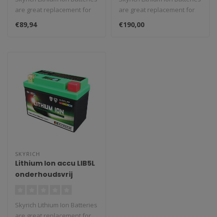
are great replacement for
are great replacement for
classic batteries. We st..
classic batteries. We st..
€89,94
€190,00
SKYRICH
Lithium Ion accu LIB5L
onderhoudsvrij
Skyrich Lithium Ion Batteries
are great replacement for