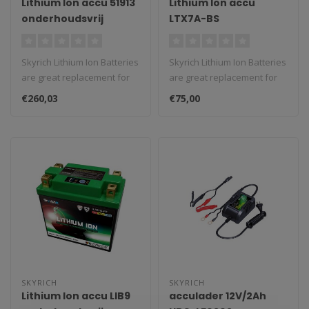
Lithium Ion accu 51913
Lithium Ion accu
onderhoudsvrij
LTX7A-BS
onderhoudsvrij
Skyrich Lithium Ion Batteries
Skyrich Lithium Ion Batteries
are great replacement for
are great replacement for
classic batteries. We st..
classic batteries. We st..
€260,03
€75,00
SKYRICH
SKYRICH
Lithium Ion accu LIB9
acculader 12V/2Ah