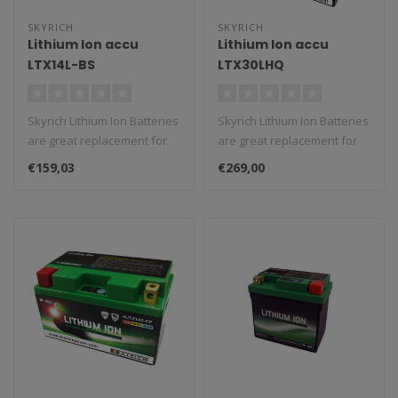
SKYRICH
SKYRICH
Lithium Ion accu
Lithium Ion accu
LTX14L-BS
LTX30LHQ
onderhoudsvrij
onderhoudsvrij
Skyrich Lithium Ion Batteries
Skyrich Lithium Ion Batteries
are great replacement for
are great replacement for
classic batteries. We st..
classic batteries. We st..
€159,03
€269,00