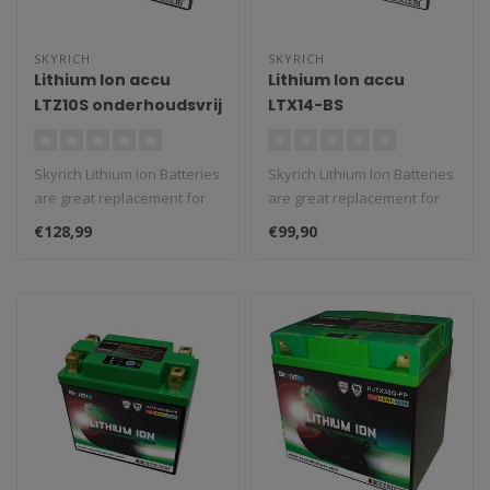
SKYRICH
SKYRICH
Lithium Ion accu
Lithium Ion accu
LTZ10S onderhoudsvrij
LTX14-BS
onderhoudsvrij
Skyrich Lithium Ion Batteries
Skyrich Lithium Ion Batteries
are great replacement for
are great replacement for
classic batteries. We st..
classic batteries. We st..
€128,99
€99,90