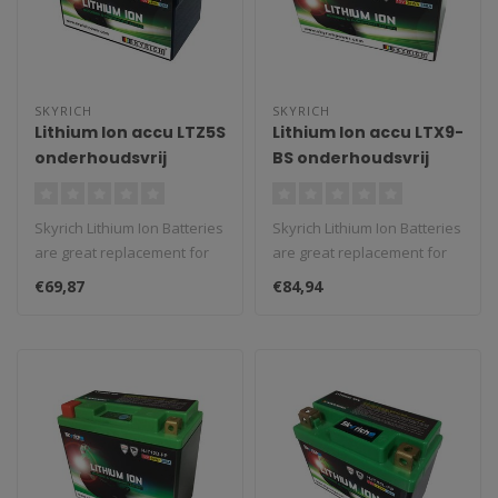
SKYRICH
SKYRICH
Lithium Ion accu LTZ5S
Lithium Ion accu LTX9-
onderhoudsvrij
BS onderhoudsvrij
Skyrich Lithium Ion Batteries
Skyrich Lithium Ion Batteries
are great replacement for
are great replacement for
classic batteries. We st..
classic batteries. We st..
€69,87
€84,94