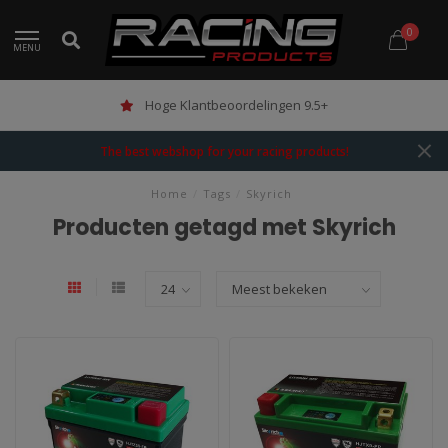
0
MENU
Hoge Klantbeoordelingen 9.5+
The best webshop for your racing products!
Home
/
Tags
/
Skyrich
Producten getagd met Skyrich