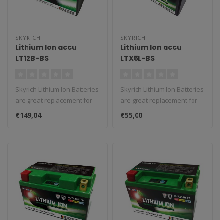
SKYRICH
SKYRICH
Lithium Ion accu
Lithium Ion accu
LT12B-BS
LTX5L-BS
onderhoudsvrij
onderhoudsvrij
Skyrich Lithium Ion Batteries
Skyrich Lithium Ion Batteries
are great replacement for
are great replacement for
classic batteries. We st..
classic batteries. We st..
€149,04
€55,00