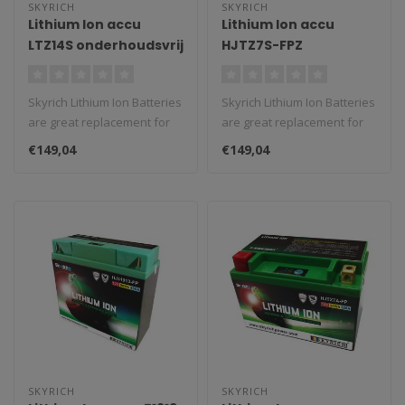
SKYRICH
SKYRICH
Lithium Ion accu
Lithium Ion accu
LTZ14S onderhoudsvrij
HJTZ7S-FPZ
onderhoudsvrij
Skyrich Lithium Ion Batteries
Skyrich Lithium Ion Batteries
are great replacement for
are great replacement for
classic batteries. We st..
classic batteries. We st..
€149,04
€149,04
SKYRICH
SKYRICH