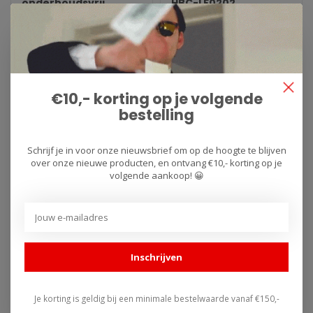
onderhoudsvrij
HBC-LF0202
Skyrich Lithium Ion Batteries
Skyrich Lithium Ion Batteries
are great replacement for
are great replacement for
classic batteries. We st..
classic batteries. We st..
€100,00
€75,00
€10,- korting op je volgende
bestelling
Schrijf je in voor onze nieuwsbrief om op de hoogte te blijven
over onze nieuwe producten, en ontvang €10,- korting op je
volgende aankoop! 😀
Inschrijven
SKYRICH
SKYRICH
Lithium Ion accu
Lithium Ion accu
LTX20CH-BS
Je korting is geldig bij een minimale bestelwaarde vanaf €150,-
LTX20L-BS