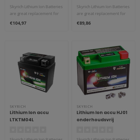
Skyrich Lithium Ion Batteries
Skyrich Lithium Ion Batteries
are great replacement for
are great replacement for
classic batteries. We st..
classic batteries. We st..
€104,97
€89,86
SKYRICH
SKYRICH
Lithium Ion accu
Lithium Ion accu HJ01
LTKTM04L
onderhoudsvrij
onderhoudsvrij
Skyrich Lithium Ion Batteries
Skyrich Lithium Ion Batteries