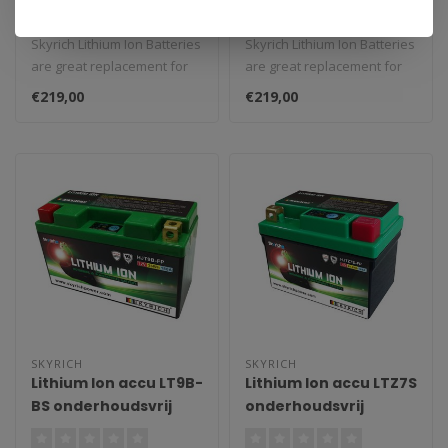
onderhoudsvrij
onderhoudsvrij
Skyrich Lithium Ion Batteries
Skyrich Lithium Ion Batteries
are great replacement for
are great replacement for
classic batteries. We st..
classic batteries. We st..
€219,00
€219,00
SKYRICH
SKYRICH
Lithium Ion accu LT9B-
Lithium Ion accu LTZ7S
BS onderhoudsvrij
onderhoudsvrij