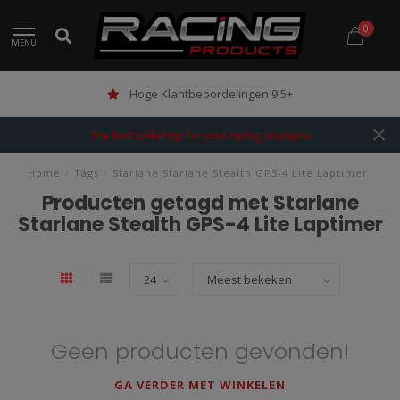
0
MENU
Hoge Klantbeoordelingen 9.5+
The best webshop for your racing products!
Home
/
Tags
/
Starlane Starlane Stealth GPS-4 Lite Laptimer
Producten getagd met Starlane
Starlane Stealth GPS-4 Lite Laptimer
Geen producten gevonden!
GA VERDER MET WINKELEN