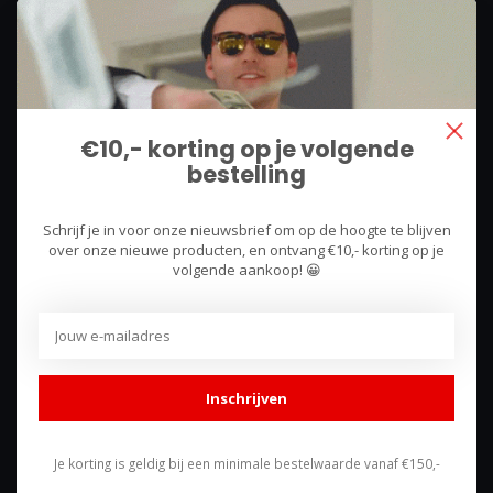
We use what we sell, that's the difference!
Hullerpad 13Q
6741 PA
€10,- korting op je volgende
Lunteren, Nederland
bestelling
085 744 4602
Schrijf je in voor onze nieuwsbrief om op de hoogte te blijven
shop@racing-products.com
over onze nieuwe producten, en ontvang €10,- korting op je
volgende aankoop! 😀
Reviews
Inschrijven
Je korting is geldig bij een minimale bestelwaarde vanaf €150,-