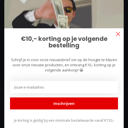
We use what we sell, that's the difference!
Hullerpad 13Q
6741 PA
€10,- korting op je volgende
Lunteren, Nederland
bestelling
085 744 4602
Schrijf je in voor onze nieuwsbrief om op de hoogte te blijven
shop@racing-products.com
over onze nieuwe producten, en ontvang €10,- korting op je
volgende aankoop! 😀
Reviews
Inschrijven
Je korting is geldig bij een minimale bestelwaarde vanaf €150,-