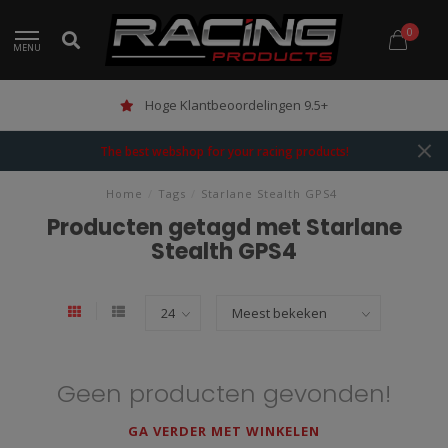
0
MENU
Hoge Klantbeoordelingen 9.5+
The best webshop for your racing products!
Home
/
Tags
/
Starlane Stealth GPS4
Producten getagd met Starlane
Stealth GPS4
Geen producten gevonden!
GA VERDER MET WINKELEN