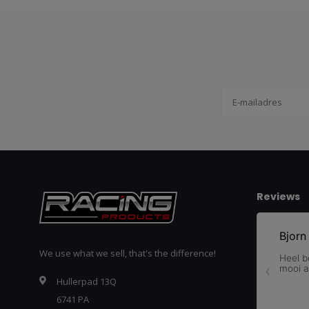
Reviews
We use what we sell, that's the difference!
Hullerpad 13Q
6741 PA