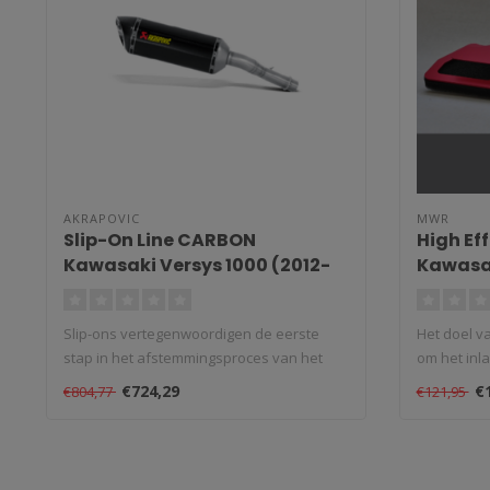
AKRAPOVIC
MWR
Slip-On Line CARBON
High Eff
Kawasaki Versys 1000 (2012-
Kawasak
2018)
(2010-2
Slip-ons vertegenwoordigen de eerste
Het doel va
stap in het afstemmingsproces van het
om het inla
uitla..
€724,29
€
€804,77
€121,95