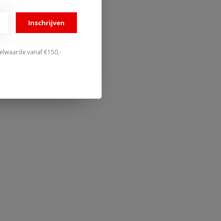
Inschrijven
stelwaarde vanaf €150,-