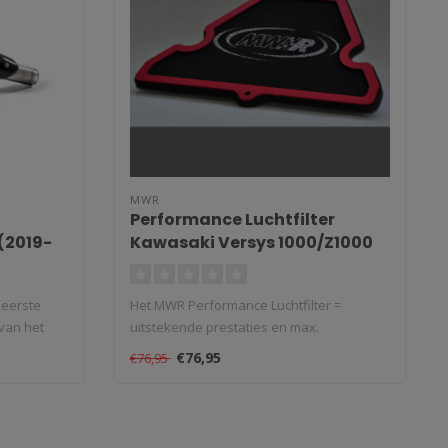
MWR
Performance Luchtfilter
(2019-
Kawasaki Versys 1000/Z1000
 eerste
Het MWR Performance Luchtfilter =
van het
uitstekende prestaties en max.
bescherming. Ge..
€76,95
€76,95