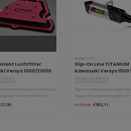
AKRAPOVIC
icient Luchtfilter
Slip-On Line TITANIUM
i Versys 1000/Z1000
Kawasaki Versys 1000 
024)
2024)
n het revolutionaire ontwerp is
Slip-ons vertegenwoordigen de
atgeluid te verminderen en..
stap in het afstemmingsproces 
uitla..
121,95
€903,11
€1.003,45