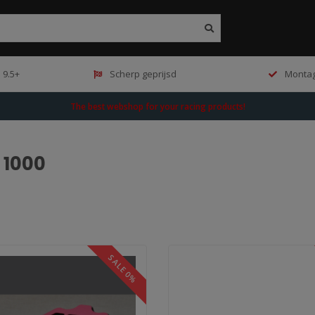
 9.5+
Scherp geprijsd
Montag
The best webshop for your racing products!
 1000
SALE 0%