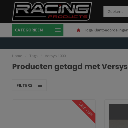
CATEGORIEËN
Gratis verzending boven 150,-
Hoge Klantbeoordelingen
Home
/
Tags
/
Versys 1000
Producten getagd met Versys
FILTERS
SALE -10%