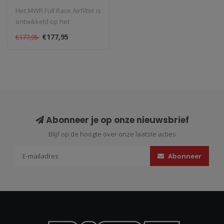
(2024-2025)
Het MWR Full Race Airfilter is
ontwikkeld op het
circuit, niet op de dyno
€177,95
€177,95
maar..
Abonneer je op onze nieuwsbrief
Blijf op de hoogte over onze laatste acties
Abonneer