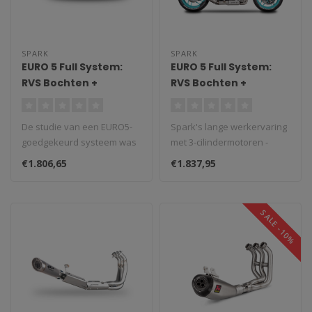
SPARK
SPARK
EURO 5 Full System:
EURO 5 Full System:
RVS Bochten +
RVS Bochten +
katalysator + MotoGP
katalysator + DOUBLE
Demper Yamaha MT-
GRID-O Demper
De studie van een EURO5-
Spark's lange werkervaring
09/XSR 900 (2021-
Yamaha MT-09/XSR
goedgekeurd systeem was
met 3-cilindermotoren -
2024)
900 (2021-2024)
de eerste belangrijke
bijvoorbeeld in Moto2 - was
€1.806,65
€1.837,95
uitdaging ..
o..
SALE -10%