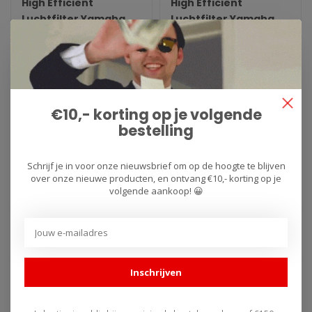
High Efficient
High Efficient
Luchtfilter Yamaha
Luchtfilter Yamaha
R9/MT09(SP)/Tracer9(GT)/XSR900/XSR900
MT-09(SP)/Tracer
(2024-2025)
9(GT)/XSR900 (2021-
Het doel van het
Het doel van het
2024)
revolutionaire ontwerp is
revolutionaire ontwerp is
om het inlaatgeluid te
om het inlaatgeluid te
€177,95
€121,95
€177,95
€121,95
verminderen en..
verminderen en..
€10,- korting op je volgende
bestelling
Schrijf je in voor onze nieuwsbrief om op de hoogte te blijven
over onze nieuwe producten, en ontvang €10,- korting op je
volgende aankoop! 😀
Inschrijven
MWR
K-TECH
Full Race Luchtfilter
Front Fork Cartridges