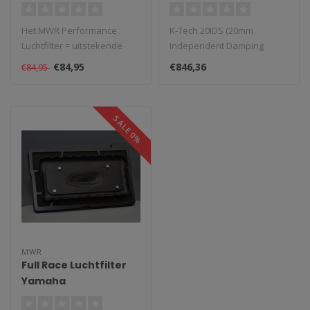
R9/MT09(SP)/Tracer9(GT)/XSR900/XSR900
09/XSR900/Tracer 9
(2024-2025)
(2021-2025) KYB
Het MWR Performance
K-Tech 20IDS (20mm
Luchtfilter = uitstekende
Independent Damping
prestaties en max.
System) voorvorkpatronen
€84,95
€846,36
€84,95
bescherming. Ge..
zijn een complee..
SALE 0%
MWR
Full Race Luchtfilter
Yamaha
R9/MT09(SP)/Tracer9(GT)/XSR900/XSR900