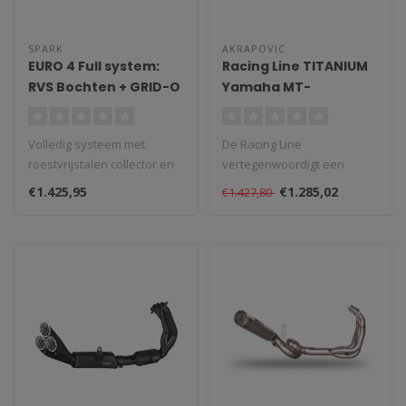
SPARK
AKRAPOVIC
EURO 4 Full system:
Racing Line TITANIUM
RVS Bochten + GRID-O
Yamaha MT-
Demper Yamaha MT-
09/Tracer 900/XSR
09/Tracer 900/XSR
900 (2014-2021)
Volledig systeem met
De Racing Line
900 (2013-2020)
roestvrijstalen collector en
vertegenwoordigt een
GRID-O-demper volledig
volledige stap in het
€1.425,95
€1.285,02
€1.427,80
titaniu..
afstemmingsproces van ..