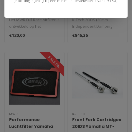
Yamaha
Je korting is geldig bij een minimale bestelwaarde vanaf €150,-
20IDS Yamaha MT-
R9/MT09(SP)/Tracer9(GT)/XSR900/XSR900
09/XSR900/Tracer
(2024-2025)
900 (2013-2021) KYB
Het MWR Full Race Airfilter is
K-Tech 20IDS (20mm
ontwikkeld op het
Independent Damping
circuit, niet op de dyno
System) voorvorkpatronen
€120,00
€846,36
maar..
zijn een complee..
SALE 0%
MWR
K-TECH
Performance
Front Fork Cartridges
Luchtfilter Yamaha
20IDS Yamaha MT-