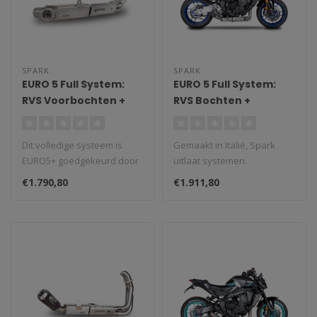
SPARK
SPARK
EURO 5 Full System:
EURO 5 Full System:
RVS Voorbochten +
RVS Bochten +
Katalysator +
katalysator + TRIPLE
Demperbox MotoGP
MotoGP Style demper
Dit volledige systeem is
Gemaakt in Italië, Spark
grid Yamaha MT-
Yamaha MT-09/XSR
EURO5+ goedgekeurd door
uitlaat systemen.
09/Tracer 9/XSR 900
900 (2021-2025)
de dempende box met
Middenbok is niet meer te
(2021-2024)
€1.790,80
€1.911,80
dubbele uit..
gebruiken ..