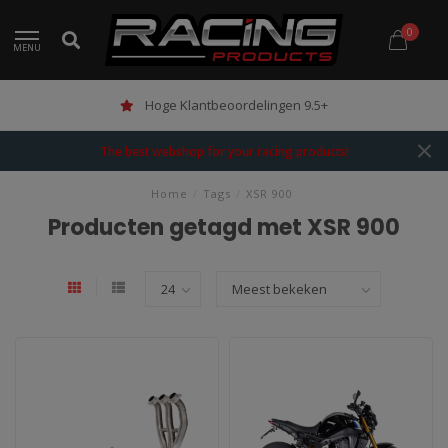
0
MENU
Hoge Klantbeoordelingen 9.5+
The best webshop for your racing products!
Home
/
Tags
/
XSR 900
Producten getagd met XSR 900