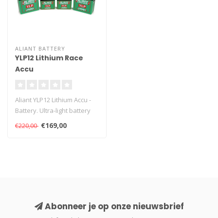
ALIANT BATTERY
YLP12 Lithium Race
Accu
Aliant YLP12 Lithium Accu -
Battery. Ultra-light battery
based on lithium phosph..
€169,00
€220,00
Abonneer je op onze nieuwsbrief