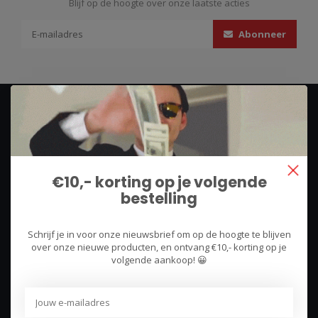
Blijf op de hoogte over onze laatste acties
Abonneer
€10,- korting op je volgende
bestelling
We use what we sell, that's the difference!
Hullerpad 13Q
Schrijf je in voor onze nieuwsbrief om op de hoogte te blijven
over onze nieuwe producten, en ontvang €10,- korting op je
6741 PA
volgende aankoop! 😀
Lunteren, Nederland
085 744 4602