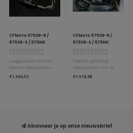
CFMoto 675SR-R /
CFMoto 675SR-R /
675SR-S / 675NK
675SR-S / 675NK
Slash-Cut
Volledig Titanium
Laaggeplaatst
Zijmontage
Laaggeplaatst slash-cut
Titanium zijmontage
Titanium
Uitlaatsysteem
titanium uitlaatsysteem
uitlaatsysteem voor de
Uitlaatsysteem
voor de CFMoto 675SR-
CFMoto 675SR-R/S/NK...
€1.364,52
€1.516,98
R/S/NK...
Abonneer je op onze nieuwsbrief