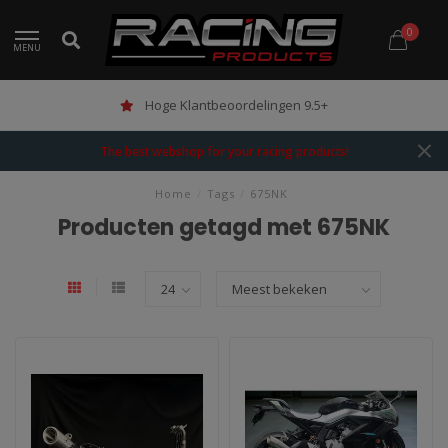
0
MENU
Hoge Klantbeoordelingen 9.5+
The best webshop for your racing products!
Home
/
Tags
/
675NK
Producten getagd met 675NK