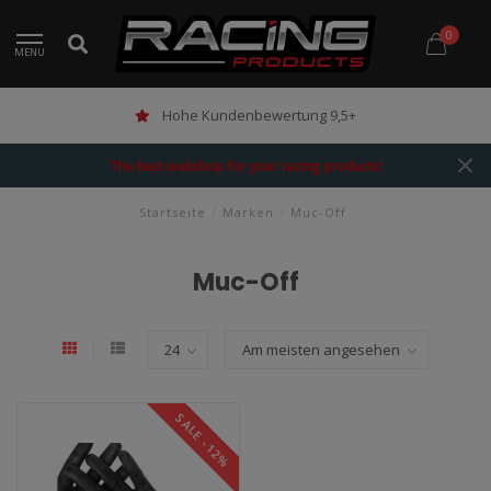
0
MENU
Hohe Kundenbewertung 9,5+
The best webshop for your racing products!
Startseite
/
Marken
/
Muc-Off
Muc-Off
SALE -12%