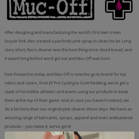
After designing and manufacturing the world’s first twin crown
bicycle fork, Rex created a perfectly pink spray to clean his kit. Long
story short, Rex’s cleaner was the best thing since sliced bread, and
it wasn’t long before word got out and Muc-Off was born.
Fast-forward to today and Muc-Off is now the go-to brand for top
riders and racers, from EF Pro Cycling to Scott Redding, we’ve got a
stack of incredible athletes and teams using our products to keep
them at the top of their game. And, in case you haven’t noticed, we
do a bit more than our original pink cleaner these days. We have an
amazing range of lubricants, sprays, apparel and even antibacterial
products – you name it, we’ve got it!