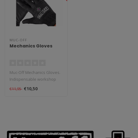
MUC-OFF
Mechanics Gloves
Muc-Off Mechanics Gloves.
Indispensable workshop
gloves, available in different
€10,50
€11,95
..