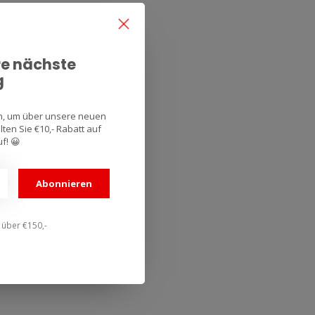
re nächste
g
an, um über unsere neuen
ten Sie €10,- Rabatt auf
f! 😀
Abonnieren
n über €150,-