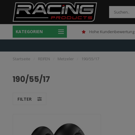
KATEGORIEN
Gratis verzending boven 150,-
Hohe Kundenbewertung 
Startseite
/
REIFEN
/
Metzeler
/
190/55/17
190/55/17
FILTER