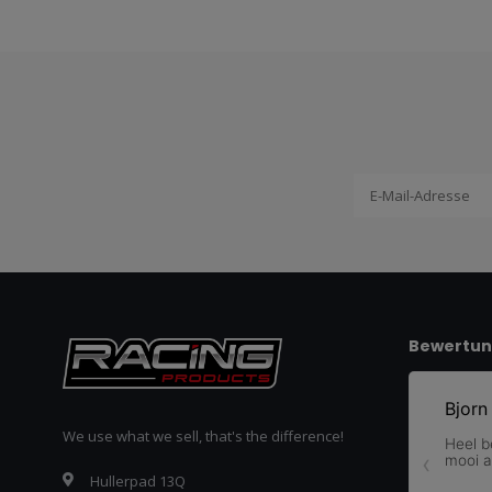
Bewertu
We use what we sell, that's the difference!
Hullerpad 13Q