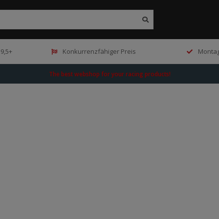
9,5+
Konkurrenzfähiger Preis
Montag
The best webshop for your racing products!