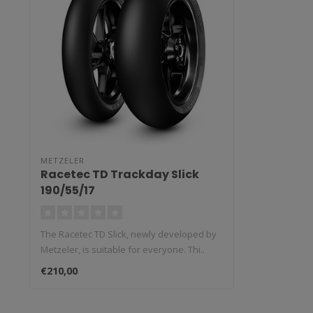
METZELER
Racetec TD Trackday Slick
190/55/17
The Racetec TD Slick, newly developed by
Metzeler, is suitable for everyone. Thi..
€210,00