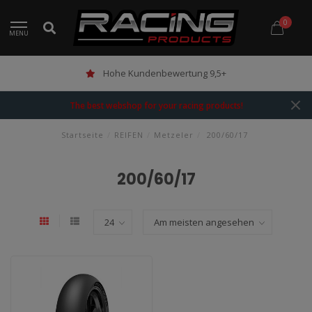
0
MENU
Hohe Kundenbewertung 9,5+
The best webshop for your racing products!
Startseite
/
REIFEN
/
Metzeler
/
200/60/17
200/60/17