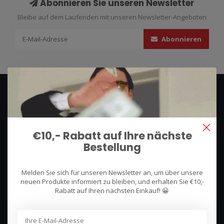
Abonnieren Sie unseren Newsletter
Bleibe auf dem Laufenden mit unseren Newsletter-Angeboten
Abonnieren
€10,- Rabatt auf Ihre nächste
Bestellung
We use what we sell, that's the difference!
Melden Sie sich für unseren Newsletter an, um über unsere
Hullerpad 13Q
neuen Produkte informiert zu bleiben, und erhalten Sie €10,-
Rabatt auf Ihren nächsten Einkauf! 😀
6741 PA
Lunteren, Nederland