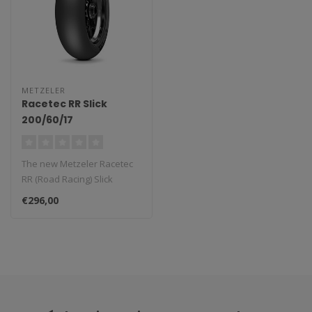
METZELER
Racetec RR Slick
200/60/17
The new Metzeler Racetec
RR (Road Racing) Slick
features a new profile, due
€296,00
to t..