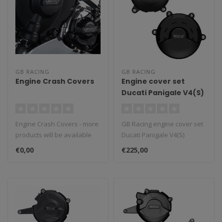
GB RACING
GB RACING
Engine Crash Covers
Engine cover set
Ducati Panigale V4(S)
Kupplung und
Lichtmaschine Deckel
Engine Crash Covers - more
GB Racing engine cover set
products will be available
Ducati Panigale V4(S)
soon!
Kupplung und
€0,00
€225,00
Lichtmaschine Deck..