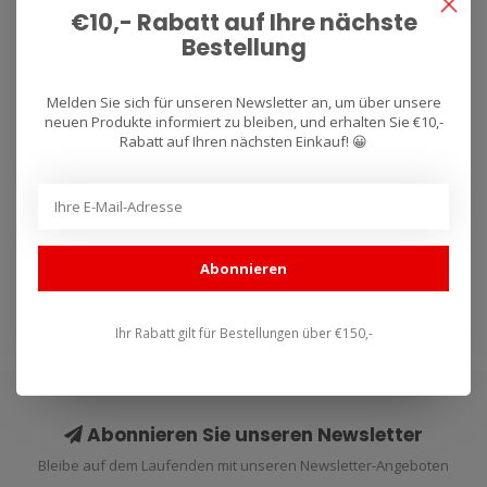
€10,- Rabatt auf Ihre nächste
Bestellung
GB RACING
Kupplung,
Melden Sie sich für unseren Newsletter an, um über unsere
neuen Produkte informiert zu bleiben, und erhalten Sie €10,-
Lichtmaschine,
Rabatt auf Ihren nächsten Einkauf! 😀
Wasserpumpe und
Deckel Ducati 848
GB-Racing Kupplung,
2008-.
Lichtmaschine,
Wasserpumpe und Deckel
€345,00
€385,00
Ducati 848 2008-...
Abonnieren
Ihr Rabatt gilt für Bestellungen über €150,-
Abonnieren Sie unseren Newsletter
Bleibe auf dem Laufenden mit unseren Newsletter-Angeboten