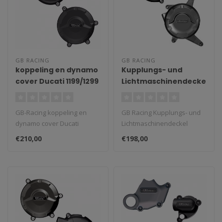
GB RACING
GB RACING
koppeling en dynamo
Kupplungs- und
cover Ducati 1199/1299
Lichtmaschinendeckel
Panigale 2012
Ducati 899 Panigale
'14
GB-Racing koppeling en
GB Racing Kupplungs- und
dynamo cover Ducati
Lichtmaschinendeckel
1199/1299 Panigale 2012-.
Ducati 899 Panigale '14-..
€210,00
€198,00
GB racing e..