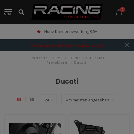
0
MENU
Hohe Kundenbewertung 9,5+
The best webshop for your racing products!
Startseite
/
VERSCHIEDENES
/
GB Racing
Protektoren
/
Ducati
Ducati