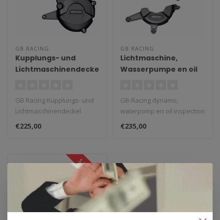
GB RACING
GB RACING
Kupplungs- und
Lichtmaschine,
Lichtmaschinendeckel
Wasserpumpe en oil
Ducati 959 Panigale '16
inspection cover
Ducati 1198
GB Racing Kupplungs- und
GB-Racing dynamo,
Lichtmaschinendeckel
waterpomp en oil inspection
Ducati 959 Panigale '16-..
cover Ducati 1198...
€225,00
€235,00
SALE -10%