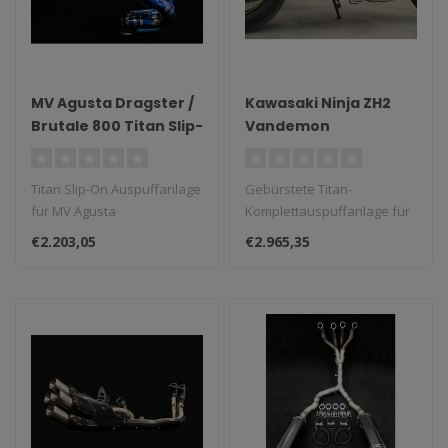
MV Agusta Dragster /
Kawasaki Ninja ZH2
Brutale 800 Titan Slip-
Vandemon
On Auspuffanlage
Gebürstete Titan
Komplett-
Titan Slip-On Auspuffanlage
Gebürstete Titan-
Auspuffanlage
für MV Agusta
Komplettauspuffanlage für
Dragster/Brutale 800...
Kawasaki Ninja ZH2...
€2.203,05
€2.965,35