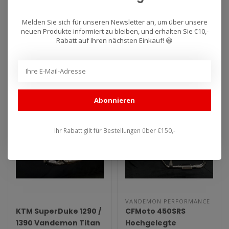
Streetfighter V4 Titan
Hochgelegte
Slip-On
Edelstahl
Melden Sie sich für unseren Newsletter an, um über unsere
Auspuffanlage 2018–
Auspuffanlage
neuen Produkte informiert zu bleiben, und erhalten Sie €10,-
Titan Slip-On Auspuffanlage
Hochgelegte Edelstahl
2024
Rabatt auf Ihren nächsten Einkauf! 😀
für Ducati Panigale und
Auspuffanlage für CFMoto
Streetfighter V4 (2018–20..
450SR/SS.
€2.070,00
€1.135,83
Abonnieren
Ihr Rabatt gilt für Bestellungen über €150,-
VANDEMON PERFORMANCE
KTM SuperDuke 1290 /
CFMoto 450SRS
1390 Vandemon Titan
Hochgelegte