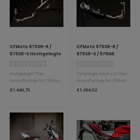
CFMoto 675SR-R /
CFMoto 675SR-R /
675SR-S Hochgelegte
675SR-S / 675NK
Titan Auspuffanlage
Slash-Cut Tiefgelegte
Titan Auspuffanlage
Hochgelegte Titan
Tiefgelegte Slash-Cut Titan
Auspuffanlage für CFMoto
Auspuffanlage für CFMoto
675SR-R/S.
675SR-R/S/NK...
€1.440,75
€1.364,52