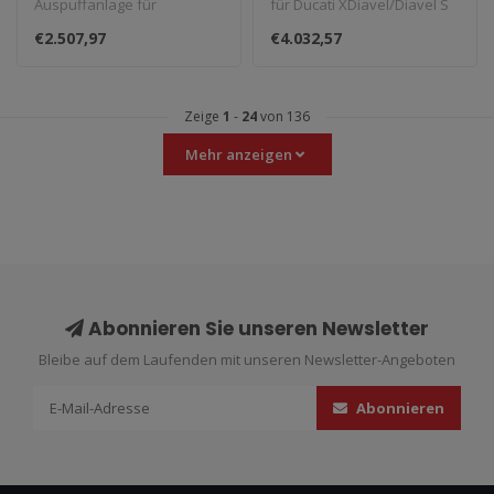
Auspuffanlage für
für Ducati XDiavel/Diavel S
2024
Kawasaki Z900 RS / Cafe
1260 (2016–2023)...
€2.507,97
€4.032,57
Racer (2018–2024)...
Zeige
1
-
24
von 136
Mehr anzeigen
Abonnieren Sie unseren Newsletter
Bleibe auf dem Laufenden mit unseren Newsletter-Angeboten
Abonnieren