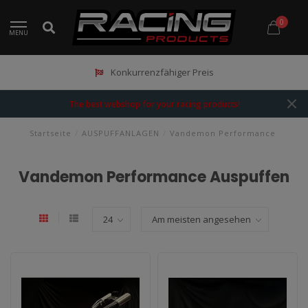
0
MENU
Montage ook mogelijk
The best webshop for your racing products!
Startseite
/
AUSPUFFANLAGEN
/
Vandemon Performance
Vandemon Performance Auspuffen