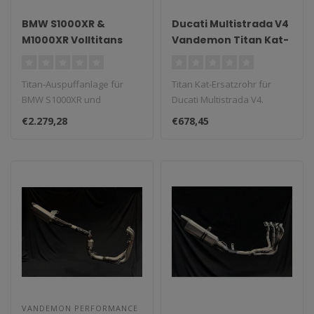
BMW S1000XR &
Ducati Multistrada V4
M1000XR Volltitans
Vandemon Titan Kat-
Auspuffanlage 2021–
Ersatz-
2025
Verbindungsrohr
Titan-Auspuffanlage für
Titan Kat-Ersatzrohr für
BMW S1000XR und
Ducati Multistrada V4.
M1000XR, leicht und
€2.279,28
€678,45
leistungsstark...
VANDEMON PERFORMANCE