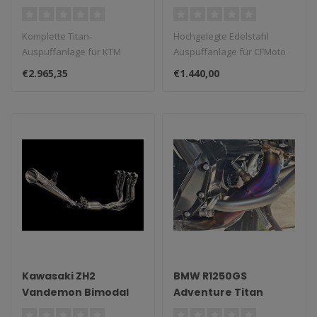
Komplett-
Edelstahl
Auspuffanlage 2020–
Auspuffanlage
Komplette Titan-
Hochgelegte Edelstahl
2025
Auspuffanlage für KTM
Auspuffanlage für CFMoto
SuperDuke 1290/1390
450SRS.
€2.965,35
€1.440,00
(2020–2025)...
Kawasaki ZH2
BMW R1250GS
Vandemon Bimodal
Adventure Titan
Stealth Titan
Krümmer mit OEM-