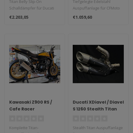
Titan Belly Slip-On
Tiefgelegte Edelstahl
Schalldämpfer für Ducati
Auspuffanlage für CFMoto
Panigale 899/1199 (2011–
450SR/SS/SRS.
€2.203,05
€1.059,60
2020)...
Kawasaki Z900 RS /
Ducati XDiavel / Diavel
Cafe Racer
S 1260 Stealth Titan
Vandemon Titan
Auspuffanlage 2016–
Komplett-
2023
Komplette Titan-
Stealth Titan Auspuffanlage
Auspuffanlage 2018–