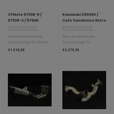
CFMoto 675SR-R /
Kawasaki Z900RS /
675SR-S / 675NK
Cafe Vandemon Retro
Volltitans Seitlich
4-in-4 Edelstahl
Montierte
Komplett-
Titan Seitlich Montierte
Retro 4-in-4 Edelstahl
Auspuffanlage
Auspuffanlage 2018–
Auspuffanlage für CFMoto
Auspuffanlage für
2024
675SR-R/S/NK...
Kawasaki Z900RS/Cafe
€1.516,98
€2.279,28
(2018–2024)...