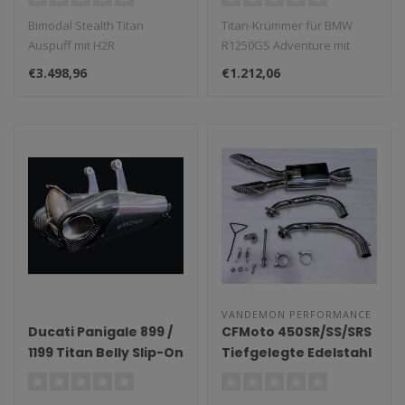
Auspuffanlage mit
Ventilfunktion
Bimodal Stealth Titan
Titan-Krümmer für BMW
H2R Schalldämpfer
Auspuff mit H2R
R1250GS Adventure mit
Schalldämpfer für Kawasaki
Erhalt der OEM-
€3.498,96
€1.212,06
ZH2...
Ventilfunktion...
VANDEMON PERFORMANCE
Ducati Panigale 899 /
CFMoto 450SR/SS/SRS
1199 Titan Belly Slip-On
Tiefgelegte Edelstahl
Schalldämpfer 2011–
Auspuffanlage
2020