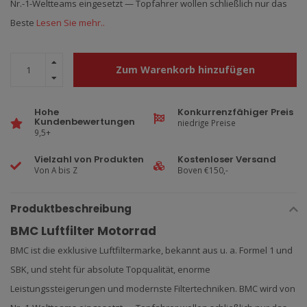
Nr.-1-Weltteams eingesetzt — Topfahrer wollen schließlich nur das
Beste
Lesen Sie mehr..
Zum Warenkorb hinzufügen
Hohe
Konkurrenzfähiger Preis
Kundenbewertungen
niedrige Preise
9,5+
Vielzahl von Produkten
Kostenloser Versand
Von A bis Z
Boven €150,-
Produktbeschreibung
BMC Luftfilter Motorrad
BMC ist die exklusive Luftfiltermarke, bekannt aus u. a. Formel 1 und
SBK, und steht für absolute Topqualität, enorme
Leistungssteigerungen und modernste Filtertechniken. BMC wird von