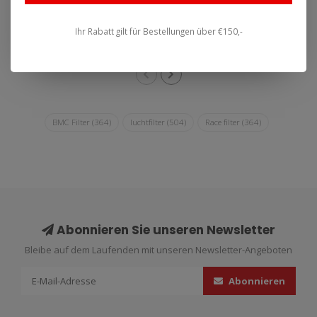
BMC ist die exklusive
BMC ist die exklusive
Ihr Rabatt gilt für Bestellungen über €150,-
Luftfiltermarke, bekannt
Luftfiltermarke, bekannt
aus u. a. For..
aus u. a. For..
BMC Filter
(364)
luchtfilter
(504)
Race filter
(364)
Abonnieren Sie unseren Newsletter
Bleibe auf dem Laufenden mit unseren Newsletter-Angeboten
Abonnieren