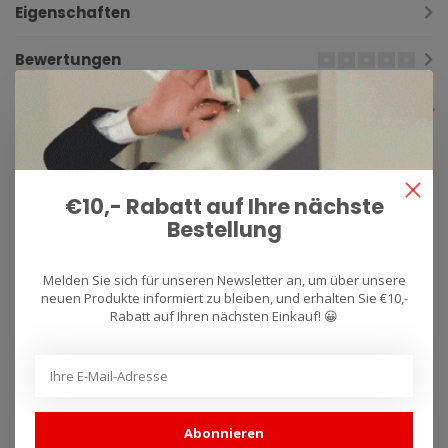
Eigenschaften
Bewertungen
Ergänzende Produkte
€10,- Rabatt auf Ihre nächste
Bestellung
Melden Sie sich für unseren Newsletter an, um über unsere
neuen Produkte informiert zu bleiben, und erhalten Sie €10,-
Rabatt auf Ihren nächsten Einkauf! 😀
BMC AIR FILTER
BMC AIR FILTER
Luchtfilter Suzuki
Luchtfilter Trophy
GSXR750 / 1000 / 600 /
1215 FM758/20
750 / GSXR1000
FM268/04
Abonnieren
€80,17
€70,13