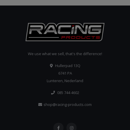
We use what we sell, that's the difference!
Hullerpad 13Q
6741 PA
Lunteren, Nederland
085 744 4602
shop@racing-products.com