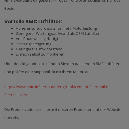
Nr.-1-Weltteams eingesetzt — Topfahrer wollen schließlich nur das
Beste.
Vorteile BMC Luftfilter:
Höherer Luftdurchsatz für mehr Motorleistung
Geringerer Wartungsaufwand als OEM-Luftfilter
Aus Baumwolle gefertigt
Leistungssteigerung
Geringerer Luftwiderstand
Einfach selbst zu montieren
Über den folgenden Link finden Sie den passenden BMC-Luftfilter
und prüfen die Kompatibilität mit Ihrem Motorrad.
https://www.bmcairfilters.com/eng/replacement-filters/bike-
filters/11/c2#
Die Produktcodes stimmen mit unseren Produkten auf der Website
überein.