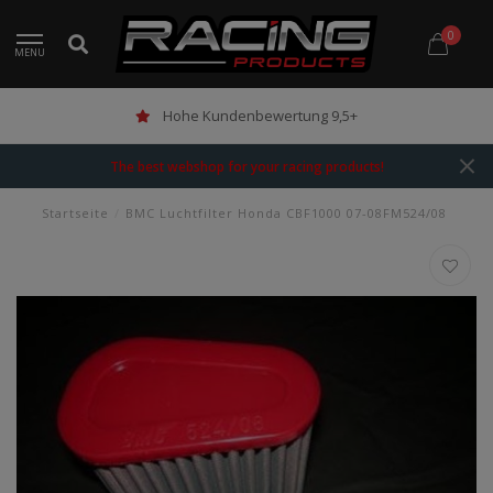
0
MENU
Hohe Kundenbewertung 9,5+
The best webshop for your racing products!
Startseite
/
BMC Luchtfilter Honda CBF1000 07-08FM524/08