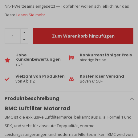
Nr.-1-Weltteams eingesetzt — Topfahrer wollen schließlich nur das
Beste
Lesen Sie mehr..
Zum Warenkorb hinzufügen
Hohe
Konkurrenzfähiger Preis
Kundenbewertungen
niedrige Preise
9,5+
Vielzahl von Produkten
Kostenloser Versand
Von A bis Z
Boven €150,-
Produktbeschreibung
BMC Luftfilter Motorrad
BMC ist die exklusive Luftfiltermarke, bekannt aus u. a. Formel 1 und
SBK, und steht für absolute Topqualität, enorme
Leistungssteigerungen und modernste Filtertechniken. BMC wird von