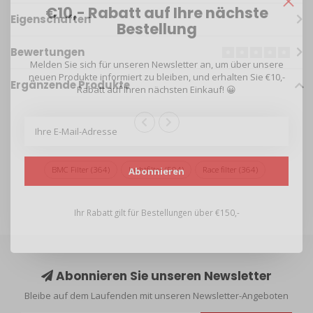
€10,- Rabatt auf Ihre nächste
Eigenschaften
Bestellung
Bewertungen
Melden Sie sich für unseren Newsletter an, um über unsere
neuen Produkte informiert zu bleiben, und erhalten Sie €10,-
Ergänzende Produkte
Rabatt auf Ihren nächsten Einkauf! 😀
BMC Filter
(364)
luchtfilter
(504)
Race filter
(364)
Abonnieren
Ihr Rabatt gilt für Bestellungen über €150,-
Abonnieren Sie unseren Newsletter
Bleibe auf dem Laufenden mit unseren Newsletter-Angeboten