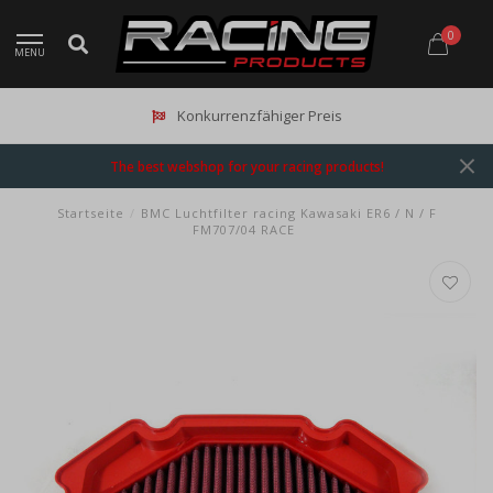
0
MENU
Konkurrenzfähiger Preis
The best webshop for your racing products!
Startseite
/
BMC Luchtfilter racing Kawasaki ER6 / N / F
FM707/04 RACE