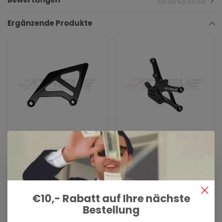
Ergänzende Produkte
EXTREME COMPONENTS
EXTREME COMPONENTS
Shift side aluminium
Brake side monolithic
heel guard (large)
plate for Yamaha R3
(2015/2021)
€35,09
€127,05
€10,- Rabatt auf Ihre nächste
Extreme Components -
Extreme Components -
Bestellung
Used by many professional
Used by many professional