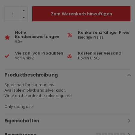
Zum Warenkorb hinzufügen
Hohe
Konkurrenzfähiger Preis
Kundenbewertungen
niedrige Preise
9,5+
Vielzahl von Produkten
Kostenloser Versand
Von A bis Z
Boven €150,-
Produktbeschreibung
Spare part for our rearsets.
Available in black and silver color.
Write on the order the color required.
Only racing use
Eigenschaften
Bewertungen