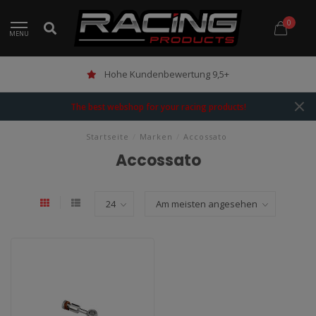
0
MENU
Hohe Kundenbewertung 9,5+
The best webshop for your racing products!
Startseite
/
Marken
/
Accossato
Accossato