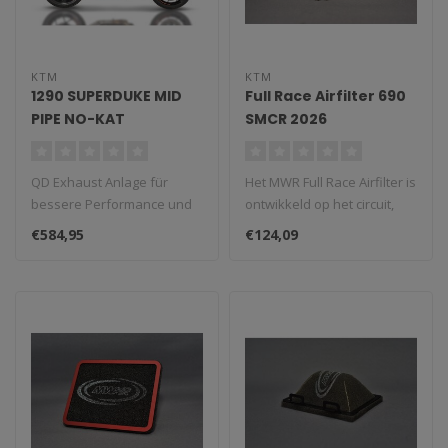
KTM
KTM
1290 SUPERDUKE MID
Full Race Airfilter 690
PIPE NO-KAT
SMCR 2026
(TriCone)
QD Exhaust Anlage für
Het MWR Full Race Airfilter is
bessere Performance und
ontwikkeld op het circuit,
Sound.
niet op de dyno maar i..
€584,95
€124,09