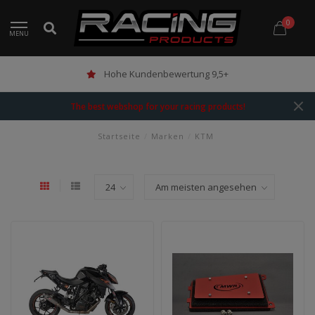
0
MENU
Hohe Kundenbewertung 9,5+
The best webshop for your racing products!
Startseite
/
Marken
/
KTM