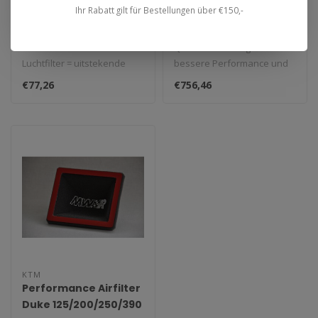
890 SMT 24/'26
- Magnum Series Slip-
Ihr Rabatt gilt für Bestellungen über €150,-
On Muffler Tri-cone
Titanium
Het MWR Performance
QD Exhaust Anlage für
Luchtfilter = uitstekende
bessere Performance und
prestaties en max.
Sound.
€77,26
€756,46
bescherming. Ge..
KTM
Performance Airfilter
Duke 125/200/250/390