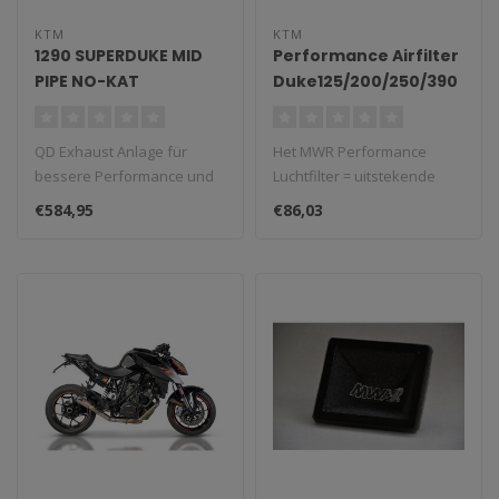
KTM
KTM
1290 SUPERDUKE MID
Performance Airfilter
PIPE NO-KAT
Duke125/200/250/390
'17/'25 - RC125/250/390
'22/'25 - Adventure
QD Exhaust Anlage für
Het MWR Performance
390 '20/'25
bessere Performance und
Luchtfilter = uitstekende
Sound.
prestaties en max.
€584,95
€86,03
bescherming. Ge..