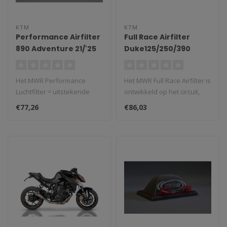
KTM
KTM
Performance Airfilter
Full Race Airfilter
890 Adventure 21/'25
Duke125/250/390
‘17'25 - RC125/250/390
'22/'25
Het MWR Performance
Het MWR Full Race Airfilter is
Luchtfilter = uitstekende
ontwikkeld op het circuit,
prestaties en max.
niet op de dyno maar i..
€77,26
€86,03
bescherming. Ge..