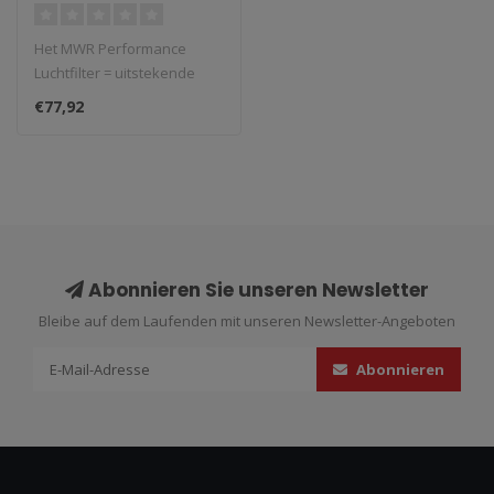
'12/16 RC
125/200/250/390 '15/18
Het MWR Performance
Luchtfilter = uitstekende
prestaties en max.
€77,92
bescherming. Ge..
Abonnieren Sie unseren Newsletter
Bleibe auf dem Laufenden mit unseren Newsletter-Angeboten
Abonnieren