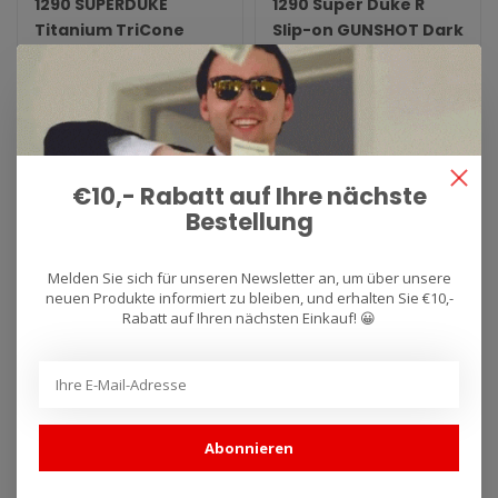
1290 SUPERDUKE
1290 Super Duke R
Titanium TriCone
Slip-on GUNSHOT Dark
APPROVED
Matter 60
QD Exhaust Anlage für
QD Exhaust Anlage für
bessere Performance und
bessere Performance und
Sound.
Sound.
€791,70
€994,55
€10,- Rabatt auf Ihre nächste
Bestellung
Melden Sie sich für unseren Newsletter an, um über unsere
neuen Produkte informiert zu bleiben, und erhalten Sie €10,-
Rabatt auf Ihren nächsten Einkauf! 😀
Abonnieren
KTM
KTM
Performance Airfilter
1290 Superadventure