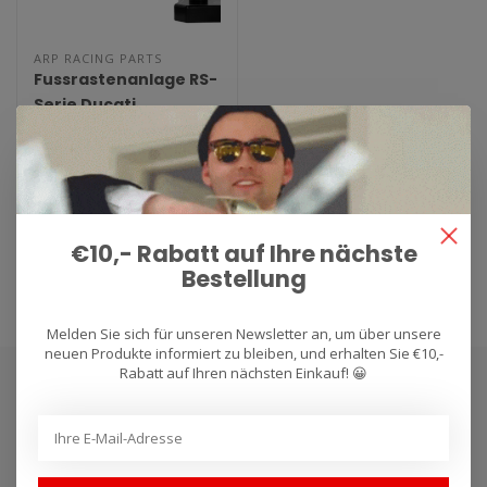
ARP RACING PARTS
Fussrastenanlage RS-
Serie Ducati
848/1098/1198
Hochwertige einstellbare RS
Serie Fussrastenanlage von
ARP Racing Parts. CNC gef..
€384,95
€10,- Rabatt auf Ihre nächste
Bestellung
Melden Sie sich für unseren Newsletter an, um über unsere
neuen Produkte informiert zu bleiben, und erhalten Sie €10,-
Rabatt auf Ihren nächsten Einkauf! 😀
Abonnieren Sie unseren Newsletter
Bleibe auf dem Laufenden mit unseren Newsletter-Angeboten