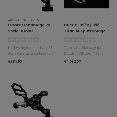
ARP RACING PARTS
Fussrastenanlage RS-
Ducati 1098R / 1198
Serie Ducati
Titan Auspuffanlage
848/1098/1198
2007–2011
Hochwertige einstellbare RS
Titan Auspuffanlage für
Serie Fussrastenanlage von
Ducati 1098R und 1198
ARP Racing Parts. CNC gef..
(2007–2011).
€384,95
€4.032,57