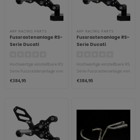
ARP RACING PARTS
ARP RACING PARTS
Fussrastenanlage RS-
Fussrastenanlage RS-
Serie Ducati
Serie Ducati
848/1098/1198
848/1098/1198
Hochwertige einstellbare RS
Hochwertige einstellbare RS
Serie Fussrastenanlage von
Serie Fussrastenanlage von
ARP Racing Parts. CNC gef..
ARP Racing Parts. CNC gef..
€384,95
€384,95