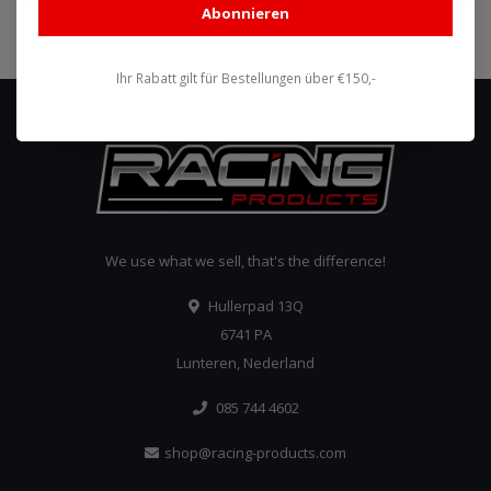
Abonnieren
Abonnieren
Ihr Rabatt gilt für Bestellungen über €150,-
We use what we sell, that's the difference!
Hullerpad 13Q
6741 PA
Lunteren, Nederland
085 744 4602
shop@racing-products.com