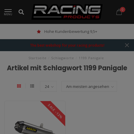
0
MENU
Hohe Kundenbewertung 9,5+
The best webshop for your racing products!
Startseite
/
Schlagworte
/
1199 Panigale
Artikel mit Schlagwort 1199 Panigale
SALE -12%