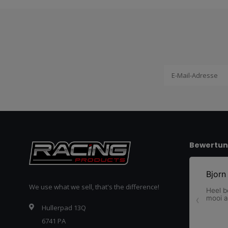
Bewertu
We use what we sell, that's the difference!
Hullerpad 13Q
6741 PA