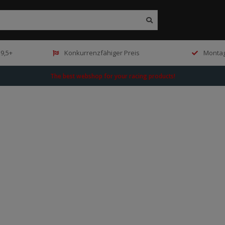
9,5+
Konkurrenzfähiger Preis
Montag
The best webshop for your racing products!