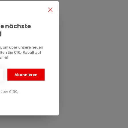
re nächste
g
an, um über unsere neuen
ten Sie €10,- Rabatt auf
f! 😀
Abonnieren
n über €150,-