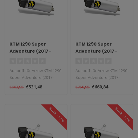
KTM 1290 Super
KTM 1290 Super
Adventure (2017–
Adventure (2017–
2020) Aluminium
2020) Titanium Works
Race-Tech Slip-On
Slip-On
Auspuff für Arrow KTM 1290
Auspuff für Arrow KTM 1290
Super Adventure (2017–
Super Adventure (2017–
2020) Aluminium Race-Tech
2020) Titanium Works Slip-
€531,48
€660,84
€603,95
€750,95
Sl..
On..
SALE -12%
SALE -12%