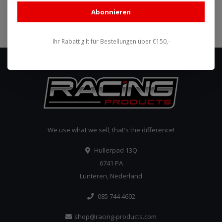
Abonnieren
Abonnieren
Ihr Rabatt gilt für Bestellungen über €150,-
We use what we sell, that's the difference!
Hullerpad 13Q
6741 PA
Lunteren, Nederland
085 744 4602
shop@racing-products.com