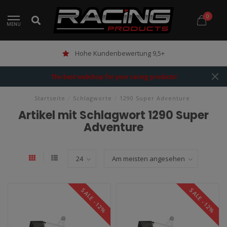
0
MENU
Hohe Kundenbewertung 9,5+
The best webshop for your racing products!
Startseite
/
Schlagworte
/
1290 Super Adventure
Artikel mit Schlagwort 1290 Super
Adventure
SALE -12%
SALE -12%