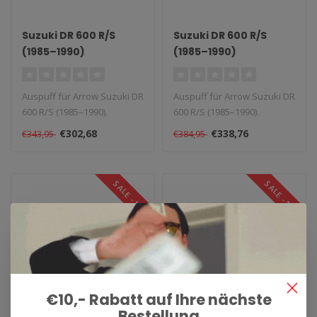
Suzuki DR 600 R/S
Suzuki DR 600 R/S
(1985–1990)
(1985–1990)
Auspuff für Arrow Suzuki DR
Auspuff für Arrow Suzuki DR
600 R/S (1985–1990).
600 R/S (1985–1990).
Lieferzeit: 1–4 Wochen...
Lieferzeit: 1–4 Wochen...
€302,68
€338,76
€343,95
€384,95
SALE -12%
SALE -12%
€10,- Rabatt auf Ihre nächste
Bestellung