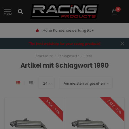
0
MENU
Hohe Kundenbewertung 9,5+
The best webshop for your racing products!
Startseite
/
Schlagworte
/
1990
Artikel mit Schlagwort 1990
SALE -12%
SALE -12%