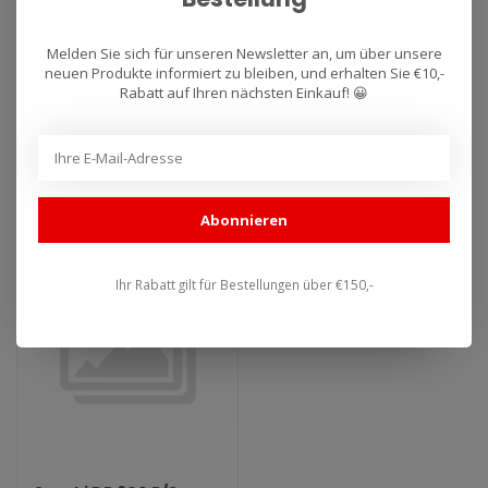
Yamaha TT 600 (1986–
Suzuki DR 350 S (1990–
Melden Sie sich für unseren Newsletter an, um über unsere
1992)
1995)
neuen Produkte informiert zu bleiben, und erhalten Sie €10,-
Rabatt auf Ihren nächsten Einkauf! 😀
Auspuff für Arrow Yamaha
Auspuff für Arrow Suzuki DR
TT 600 (1986–1992).
350 S (1990–1995). Lieferzeit:
Lieferzeit: 1–4 Wochen...
1–4 Wochen...
€295,63
€295,63
€335,94
€335,94
Abonnieren
SALE -12%
Ihr Rabatt gilt für Bestellungen über €150,-